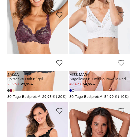
SASSA
SUSA
Spitzen-BH mit Bügel
Bügelloser BH mit Spitze
29,95 €
39,95 €
23,96 €
23,97 €
30-Tage-Bestpreis**: 29,95 €
(-20%)
30-Tage-Bestpreis**: 31,96 €
(-25%)
SASSA
MISS MARY
Spitzen-BH mit Bügel
Bügelloser BH mit Baumwolle und Spitze
29,95 €
54,99 €
23,96 €
49,49 €
30-Tage-Bestpreis**: 29,95 €
(-20%)
30-Tage-Bestpreis**: 54,99 €
(-10%)
SUSA
TRIUMPH
Bügelloser BH mit Spitze
Eleganter Bügel-BH mit Spitze
39,95 €
59,95 €
23,97 €