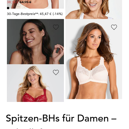
64,95 €
59,99 €
38,96 €
30-Tage-Bestpreis**: 45,47 €
(-14%)
ROSA FAIA
ROSA FAIA
Bügelloser BH mit Spitze
Bügelloser BH mit Spitze
79,95 €
79,95 €
47,97 €
47,97 €
30-Tage-Bestpreis**: 55,97 €
(-14%)
30-Tage-Bestpreis**: 55,97 €
(-14%)
MISS MARY
Bügel-BH aus Jacquard mit Spitze
59,99 €
Spitzen-BHs für Damen –