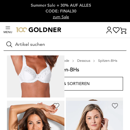
Summer Sale + 30% AUF ALLES
Überspringe Navigation, direkt zum Content
CODE: FINAL30
zum Sale
MENU
Suchen
Startseite
Wäsche & Bademode
Dessous
Spitzen-BHs
Spitzen-BHs
FILTERN & SORTIEREN
17
Artikel
TRIUMPH
SASSA
Eleganter Bügel-BH mit Spitze
Spitzen-BH mit Bügel
59,95 €
29,95 €