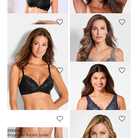
30-Tage-Bestpreis**: 31,96 €
(-25%)
MEY
SUSA
Bügel-BH mit floraler Spitze
Bügelloser BH mit Spitze
99,95 €
39,95 €
59,97 €
23,97 €
30-Tage-Bestpreis**: 69,97 €
(-14%)
30-Tage-Bestpreis**: 31,96 €
(-25%)
SUSA
MISS MARY
Bügelloser BH mit Spitze
Bügelloser BH mit Baumwolle und Spitze
37,95 €
54,99 €
18,98 €
49,49 €
30-Tage-Bestpreis**: 54,99 €
(-10%)
SPEIDEL
MISS MARY
Bügelloser BH mit Spitze
Bügel-BH aus Jacquard mit Spitze