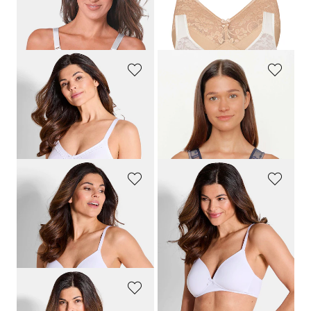
44,95 €
39,95 €
31,46 €
30-Tage-Bestpreis**: 35,96 €
(-12%)
NATURANA
SUSA
Bügelloser BH im 2er-Pack
Bügelloser Entlastungs-BH im 2er-Pack
54,95 €
59,95 €
38,46 €
41,96 €
30-Tage-Bestpreis**: 43,96 €
(-12%)
30-Tage-Bestpreis**: 47,96 €
(-12%)
NATURANA
NATURANA
Bügelloser BH im 2er-Pack
Bügelloser BH im 2er-Pack
64,95 €
64,95 €
45,46 €
45,46 €
30-Tage-Bestpreis**: 51,95 €
(-12%)
30-Tage-Bestpreis**: 51,95 €
(-12%)