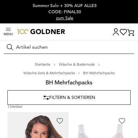
Summer Sale + 30% AUF ALLES
Überspringe Navigation, direkt zum Content
CODE: FINAL30
zum Sale
MENU
Suchen
Startseite
Wäsche & Bademode
Wäsche-Sets & Mehrfachpacks
BH Mehrfachpacks
BH Mehrfachpacks
FILTERN & SORTIEREN
13
Artikel
SUSA
SUSA
Bügelloser Entlastungs-BH im 2er-Pack
Bügelloser BH im 2er-Pack