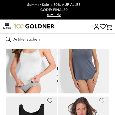
Summer Sale + 30% AUF ALLES
Überspringe Navigation, direkt zum Content
CODE: FINAL30
zum Sale
MENU
Suchen
Startseite
Wäsche & Bademode
Wäsche-Sets & Mehrfachpacks
Unterhemden Mehrfachpacks
Unterhemden Mehrfachpacks
FILTERN & SORTIEREN
13
Artikel
CONTA
CONTA
Trägerhemd im 2er-Pack
Trägerhemd mit Spitze im 2er-Pack