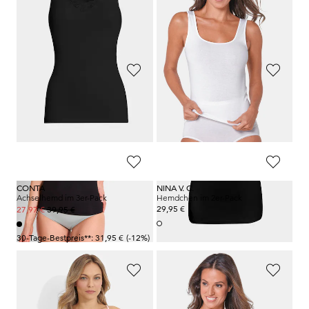
39,95 €
79,95 €
27,97 €
47,97 €
30-Tage-Bestpreis**: 55,97 €
(-14%)
CONTA
CONTA
Trägerhemd im 2er-Pack
Achselhemd “extra lang” im 3er-Pack
39,95 €
44,95 €
27,97 €
35,96 €
CONTA
NINA V. C.
Achselhemd im 3er-Pack
Hemdchen im 2er-Pack
39,95 €
29,95 €
27,97 €
30-Tage-Bestpreis**: 31,95 €
(-12%)
CONTA
SPEIDEL
Trägerhemd mit Spitze im 2er-Pack
Achselhemd im 2er-Pack