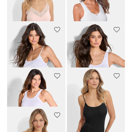
79,95 €
34,95 €
47,97 €
30-Tage-Bestpreis**: 55,97 €
(-14%)
GÖTTING
GÖTTING
Unterhemd im 3er-Pack mit Spaghettiträgern
Unterhemd im 3er-Pack mit breiten Trägern
39,95 €
39,95 €
27,97 €
30-Tage-Bestpreis**: 31,95 €
(-12%)
CONTA
CONTA
Achselhemd “extra lang” im 3er-Pack
Trägerhemd im 2er-Pack mit Satinabschlüssen
44,95 €
39,95 €
35,96 €
31,95 €
CONTA
Trägerhemd im 2er-Pack mit Satinabschlüssen