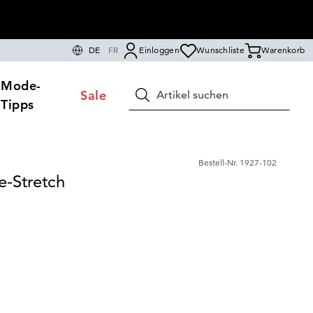
DE
FR
Einloggen
Wunschliste
Warenkorb
Mode-
Sale
Suchen
Tipps
Bestell-Nr.
1927-102
e-Stretch