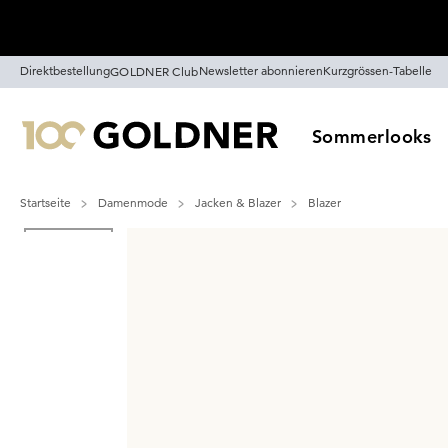
Überspringe Navigation, direkt zum Content
Direktbestellung
Newsletter abonnieren
Kurzgrössen-Tabelle
GOLDNER Club
Sommerlooks
Startseite
Damenmode
Jacken & Blazer
Blazer