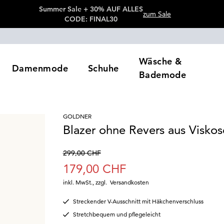
Summer Sale + 30% AUF ALLES
zum Sale
CODE: FINAL30
Wäsche &
Damenmode
Schuhe
Bademode
GOLDNER
Blazer ohne Revers aus Viskos
299,00 CHF
179,00 CHF
inkl. MwSt.
,
zzgl.
Versandkosten
Streckender V-Ausschnitt mit Häkchenverschluss
Stretchbequem und pflegeleicht