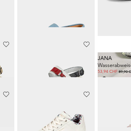
ALSTER KOMFORT
GOLDNER
Wasserabweisender Sneaker zum Schlüpfen
Pantoffeln mit Kautschuk-Sohle
Damen-Armban
29,25 CHF
8,00 CHF
65,00 CHF
35,00 C
GOLDNER
JANA
Sandalen aus Stretch
94,91 CHF
53,94 CHF
99,90 CHF
89,90 
GOLDNER
GOLDNER
ürung
Elegante Mokassins aus echtem Leder
Holzkette
119,93 CHF
25,00 CHF
159,90 CHF
35,00 