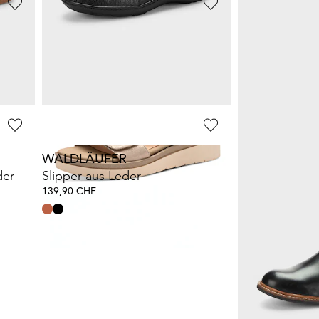
TAMARIS COMFORT
JANA
s
Sandale mit verstellbarem Klettriemen
54,94 CHF
43,94 CHF
99,90 CHF
79,90 
WALDLÄUFER
GOLDNER
der
Slipper aus Leder
139,90 CHF
98,45 CHF
179,00