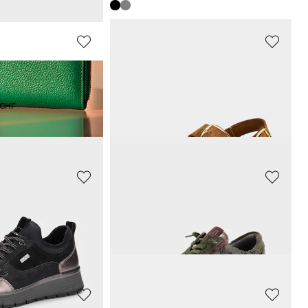
COLLEZIONE ALESSANDRO
Perlenkette
35,00 CHF
 CHF
69,00 CHF
ARA
Luftiges Schaltuch im maritimen Look
Halbstiefel mit Lammfell-Futter
64,99 CHF
CHF
130,00 CHF