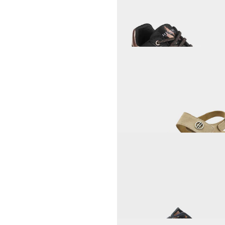
JANA
58,44 CHF
89,90 CHF
SKECHERS
Slip-In-Sneaker aus Mesh
44,95 CHF
99,90 CHF
SKECHERS
Sneaker mit Bungee Schn
76,05 CHF
169,00 CHF