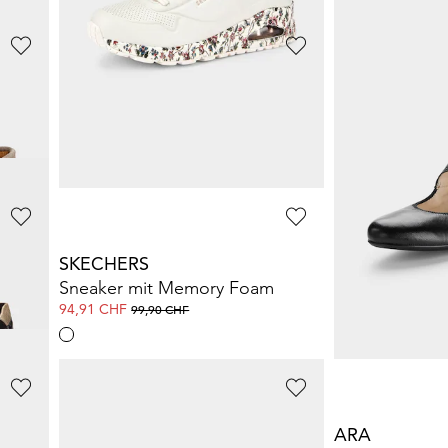
SEMLER
GOLDNER
Sandale mit weichen Stretchbändern
Sandale mit modischer Applikation
Strandtuch
139,69 CHF
15,00 CHF
229,00 CHF
35,00 
SKECHERS
LICO
ohle
Sneaker mit Memory Foam
94,91 CHF
64,35 CHF
99,90 CHF
99,00 
GABOR
ARA