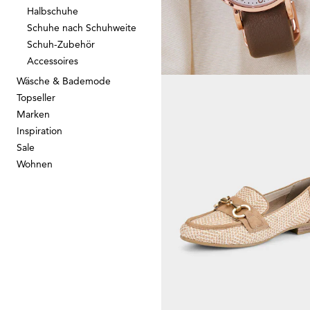
Halbschuhe
Schuhe nach Schuhweite
GOLDNER
Schuh-Zubehör
Accessoires
8,00 CHF
35,00 CHF
Wäsche & Bademode
Topseller
Marken
Inspiration
GOLDNER
Sale
Uhr mit Wechselarmband
Wohnen
9,00 CHF
35,00 CHF
GOLDNER
Rucksack
10,00 CHF
35,00 CHF