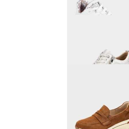
119,93 CHF
159,90 CHF
REMONTE
169,00 CHF
SKECHERS
Sneaker mit Metallic-Effekt
80,55 CHF
179,00 CHF