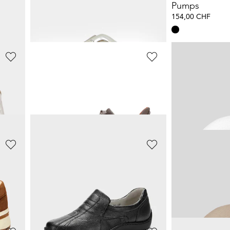
Elegante Mokassins aus echtem Leder
Pantoletten mit femininer Zierschnalle
Pumps
71,94 CHF
154,00 CHF
119,90 CHF
ARA
LOEVENICH
Sneaker mit weicher Komfort-Sohle
Sneaker mit GORE-TEX®-Ausstattung
101,97 CHF
69,30 CHF
169,95 CHF
99,00 
RABE
LOEVENICH
Schaltuch mit Leopardenmotiv
24,95 CHF
74,25 CHF
49,90 CHF
99,00 