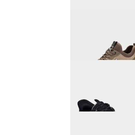
JANA
Slipper mit Zierelement
35,94 CHF
59,90 CHF
GOLDNER
7,00 CHF
25,00 CHF