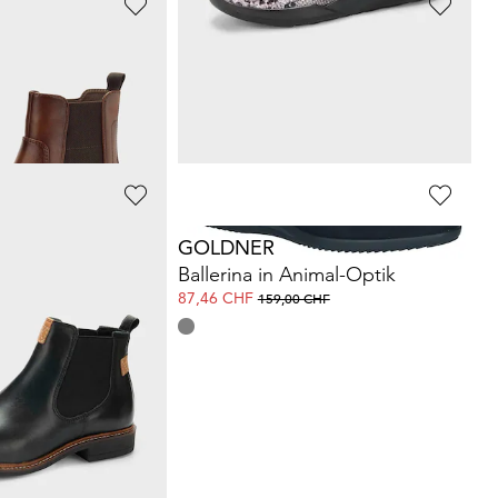
ARA
Chelsea Boots mit Reissverschluss
Slipper
131,41 CHF
CHF
219,00 CHF
GOLDNER
Chelsea Boots mit niedrigem Schaft
Ballerina in Animal-Optik
87,46 CHF
 CHF
159,00 CHF