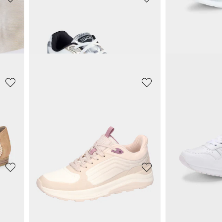
GOLDNER
GOLDNER
Luftiges Tuch in italienischem Dessin
Kühltasche
Schaltuch
15,00 CHF
9,00 CHF
35,00 CHF
35,00 C
GOLDNER
KANGAROO
Mini-Umhängetasche
9,00 CHF
24,95 CHF
35,00 CHF
49,90 
SKECHERS
GOLDNER
Atmungsaktiver Sneaker aus Mesh
Portemonnaie
37,96 CHF
15,00 CHF
94,90 CHF
35,00 