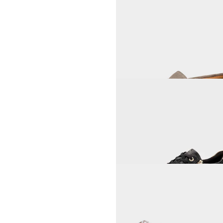
HICKERSBERGER
90,30 CHF
129,00 CHF
ALSTER KOMFORT
Pantoffeln mit Kautschuk-S
26,00 CHF
65,00 CHF
GOLDNER