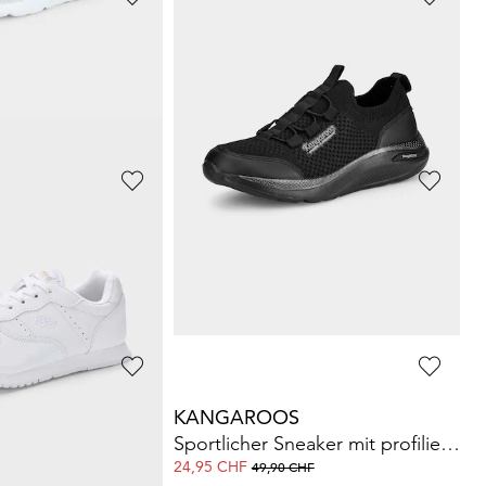
GOLDNER
Ketten-Set
8,00 CHF
HF
35,00 CHF
S
GOLDNER
Sportlicher Sneaker mit profilierter Sohle
Umhängetasche
35,00 CHF
CHF
119,00 CHF
KANGAROOS
Sportlicher Sneaker mit profilierter Sohle
24,95 CHF
CHF
49,90 CHF