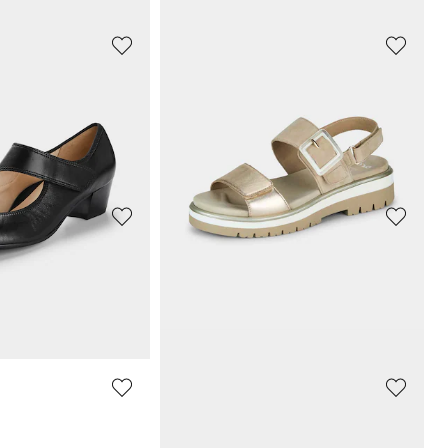
SKECHERS
Sneaker mit Bungee Schnürung
49,45 CHF
CHF
89,90 CHF
GOLDNER
Sneaker mit herausnehmbarem Fußbett
Schaltuch
7,00 CHF
CHF
25,00 CHF
ARA