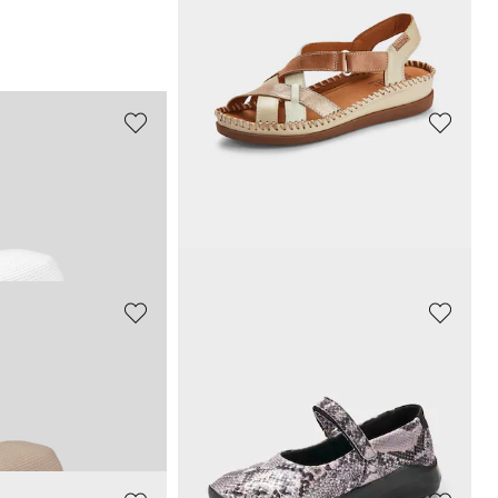
Sandalen mit dekorativer Zierschließe
65,97 CHF
109,95 CHF
MUBB
Eleganter Sommerhut mit breiter Krempe
Flizpantoffeln mit Lammfellfutter
69,00 CHF
CHF
139,00 CHF
PIKOLINOS
Eleganter Sommerhut mit breiter Krempe
Sandale mit verstellbarem Klettriemen
98,45 CHF
CHF
179,00 CHF