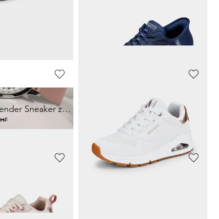
MUBB
duhr mit Perlen
Leder-Sandalen mit goldfarbenen Schnallen
89,93 CHF
HF
119,90 CHF
WALDLÄUFER
Wasserabweisender Sneaker zum Schlüpfen
Sneaker aus Leder mit Folienprint
90,75 CHF
CHF
165,00 CHF
SKECHERS
Sneaker mit Memory Foam
49,45 CHF
CHF
89,90 CHF