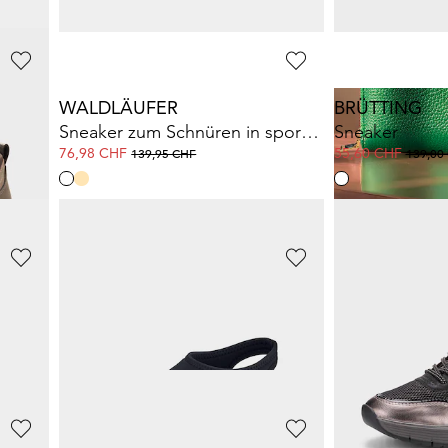
WALDLÄUFER
BRÜTTING
Sneaker zum Schnüren in sportlicher Optik
Sneaker
76,98 CHF
55,60 CHF
139,95 CHF
139,00
SKECHERS
RABE
Brosche mit Glanzsteinen und Perle
Slip-In-Sneaker aus Strickmesh
44,94 CHF
14,97 CHF
89,90 CHF
49,90 