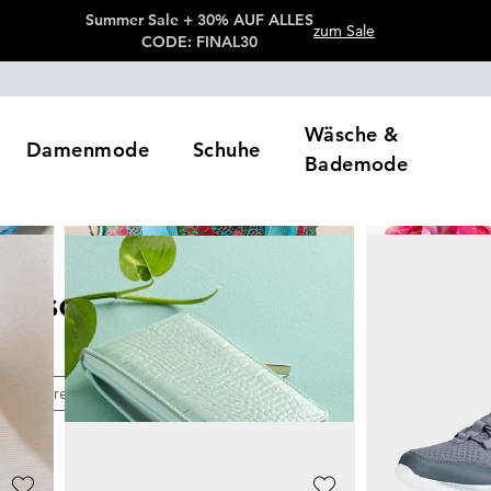
Summer Sale + 30% AUF ALLES
zum Sale
CODE: FINAL30
Wäsche &
Damenmode
Schuhe
Bademode
essoires
548
Artikel
e
Preis