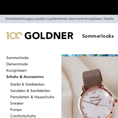
Überspringe Navigation, direkt zum Content
Direktbestellung
Newsletter abonnieren
Kurzgrössen-Tabelle
GOLDNER Club
Sommerlooks
Sommerlooks
Startseite
Schuhe & Accessoires
Damenmode
Schuhe & Acc
Kurzgrössen
Schuhe & Accessoires
Stiefel & Stiefeletten
Sandalen & Sandaletten
Sortieren
Sale
Farb
Pantoletten & Hausschuhe
Sneaker
Pumps
Comfortschuhe