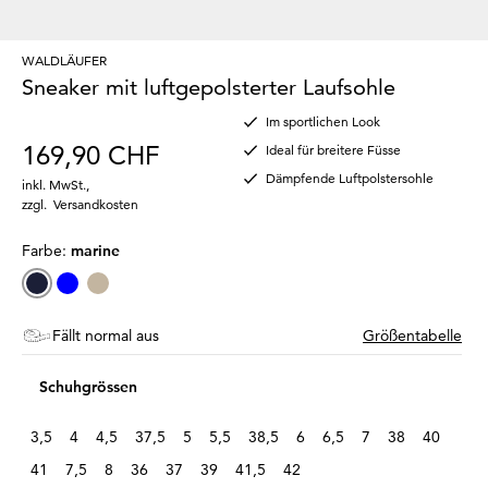
WALDLÄUFER
Sneaker mit luftgepolsterter Laufsohle
Im sportlichen Look
169,90 CHF
Ideal für breitere Füsse
Dämpfende Luftpolstersohle
inkl. MwSt.
,
zzgl.
Versandkosten
Farbe:
marine
Fällt normal aus
Größentabelle
Schuhgrössen
3,5
4
4,5
37,5
5
5,5
38,5
6
6,5
7
38
40
41
7,5
8
36
37
39
41,5
42