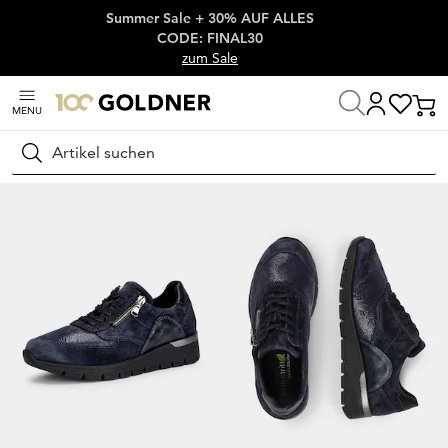
Summer Sale + 30% AUF ALLES
Überspringe Navigation, direkt zum Content
CODE: FINAL30
zum Sale
MENU
Startseite
Schuhe & Accessoires
Sneaker
Flache Sneaker
Suchen