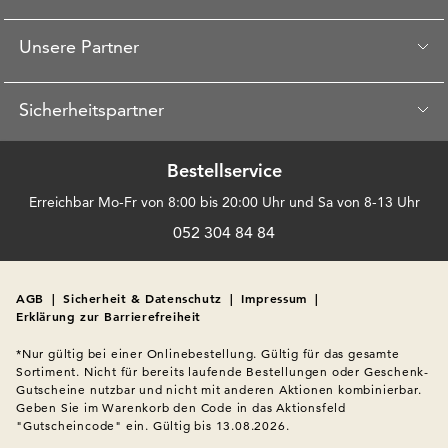
Unsere Partner
Sicherheitspartner
Bestellservice
Erreichbar Mo-Fr von 8:00 bis 20:00 Uhr und Sa von 8-13 Uhr
052 304 84 84
AGB
|
Sicherheit & Datenschutz
|
Impressum
|
Erklärung zur Barrierefreiheit
*Nur gültig bei einer Onlinebestellung. Gültig für das gesamte 
Sortiment. Nicht für bereits laufende Bestellungen oder Geschenk-
Gutscheine nutzbar und nicht mit anderen Aktionen kombinierbar. 
Geben Sie im Warenkorb den Code in das Aktionsfeld 
"Gutscheincode" ein. Gültig bis 13.08.2026.
