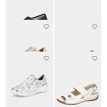
WALDLÄUFER
WALDLÄUFER
Slipper mit auswechselbarem Fussbett
Ballerina mit Klettverschlussriemen
139,90 CHF
179,90 CHF
132,91 CHF
170,91 CHF
WALDLÄUFER
WALDLÄUFER
Sneaker mit federnder Luftpolstersohle
Slipper mit verstellbarem Klettverschluss
169,90 CHF
139,90 CHF
161,41 CHF
90,94 CHF
WALDLÄUFER
WALDLÄUFER
Halbschuhe mit Elastik-Einsätzen
Sandalen aus Echtleder
159,90 CHF
139,90 CHF
151,91 CHF
132,91 CHF
+ 1
1
2