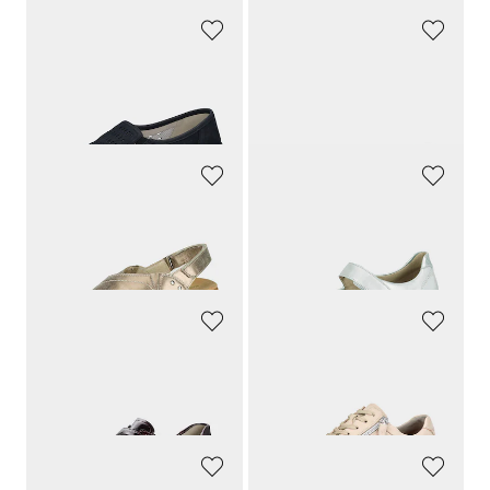
WALDLÄUFER
WALDLÄUFER
Slippers
Sandalen aus Echtleder
149,90 CHF
139,90 CHF
142,41 CHF
132,91 CHF
WALDLÄUFER
WALDLÄUFER
Sandale mit verstellbarem Klettriemen
Ballerina im Metallic-Look
155,00 CHF
159,90 CHF
85,25 CHF
111,93 CHF
WALDLÄUFER
WALDLÄUFER
Halbschuhe mit verstellbarem Klettverschluss
Sneaker mit federnder Luftpolstersohle
139,00 CHF
179,90 CHF
170,91 CHF