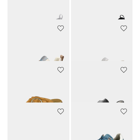
Sneaker mit Glanzdetails in H-Weite
Sneaker mit Glanzdetails in H-Weite
139,90 CHF
139,90 CHF
104,93 CHF
104,93 CHF
WALDLÄUFER
WALDLÄUFER
Sneaker aus Leder und Mesh
Sneaker mit Reissverschluss
139,90 CHF
169,90 CHF
83,94 CHF
118,93 CHF
WALDLÄUFER
WALDLÄUFER
Leder-Pantoletten mit Klettverschluss
Halbschuhe mit verstellbarem Klettverschluss
155,00 CHF
139,00 CHF
85,25 CHF
WALDLÄUFER
WALDLÄUFER
Sneaker aus Glatt- und Wildleder
Sneaker mit luftgepolsterter Laufsohle
139,90 CHF
169,90 CHF
83,94 CHF