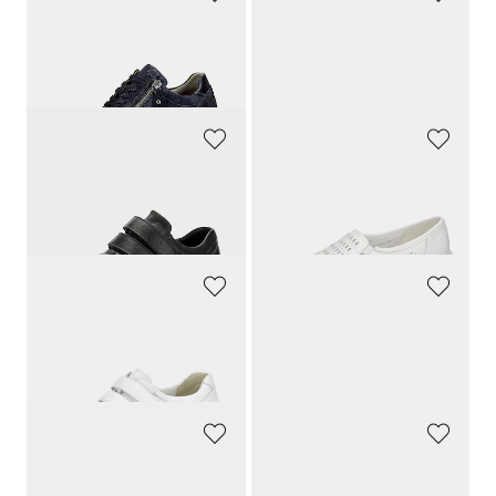
WALDLÄUFER
WALDLÄUFER
Hallux-Sneaker in Leder-Textil-Mix
Slipper aus echtem Leder
159,90 CHF
159,90 CHF
151,91 CHF
WALDLÄUFER
WALDLÄUFER
Hallux-Schuhe aus Nappa-Leder
Slippers
179,00 CHF
149,90 CHF
142,41 CHF
WALDLÄUFER
WALDLÄUFER
Halbschuhe
Leder-Slipper mit Wechselfussbett
149,90 CHF
159,90 CHF
89,94 CHF
95,94 CHF
WALDLÄUFER
WALDLÄUFER
Slipper mit auswechselbarem Fussbett
Sneaker mit luftgepolsterter Laufsohle