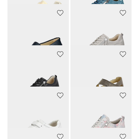
WALDLÄUFER
WALDLÄUFER
Slipper aus echtem Leder
Sneaker mit zwei Reissverschlüssen
159,90 CHF
179,90 CHF
151,91 CHF
170,91 CHF
WALDLÄUFER
WALDLÄUFER
Sneaker aus Leder in Komfort-Weite
Sandale mit verstellbarem Klettriemen
179,00 CHF
139,90 CHF
132,91 CHF
WALDLÄUFER
WALDLÄUFER
Halbschuhe mit verstellbarem Klettverschluss
Sneaker mit femininem Foliendruck
139,90 CHF
169,90 CHF
125,91 CHF
161,41 CHF