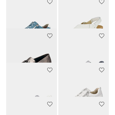
WALDLÄUFER
WALDLÄUFER
Sneaker mit federnder Luftpolstersohle
Sandale mit verstellbarem Klettriemen
179,90 CHF
155,00 CHF
170,91 CHF
77,49 CHF
WALDLÄUFER
WALDLÄUFER
Mokassins im Metallic-Look
Atmungsaktiver Sneaker mit Schnürung
179,00 CHF
139,90 CHF
90,93 CHF
WALDLÄUFER
WALDLÄUFER
Atmungsaktiver Sneaker mit Schnürung
Sneaker aus Nappaleder
139,90 CHF
189,90 CHF
90,93 CHF
180,41 CHF
WALDLÄUFER
WALDLÄUFER