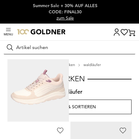
Summer Sale + 30% AUF ALLES
Überspringe Navigation, direkt zum Content
CODE: FINAL30
zum Sale
MENU
Suchen
Startseite
Marken
waldläufer
MARKEN
waldläufer
FILTERN & SORTIEREN
88
Artikel