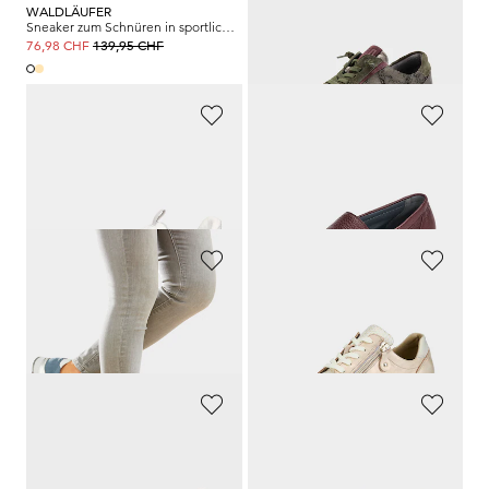
WALDLÄUFER
WALDLÄUFER
Sneaker zum Schnüren in sportlicher Optik
Sneaker aus Leder mit Folienprint
139,95 CHF
165,00 CHF
76,98 CHF
90,75 CHF
WALDLÄUFER
WALDLÄUFER
Sneaker zum Schnüren in sportlicher Optik
Slipper aus Hirschleder mit Wechselfussbett
139,90 CHF
179,00 CHF
97,93 CHF
WALDLÄUFER
WALDLÄUFER
Hallux-Sneaker in Leder-Textil-Mix
Hallux-Sneaker in Leder-Textil-Mix
159,90 CHF
159,90 CHF
WALDLÄUFER
WALDLÄUFER
Slipper aus Leder
Halbschuhe mit dekorativer Perforierung
139,90 CHF
175,00 CHF
96,25 CHF