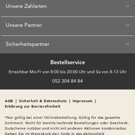
Unsere Zahlarten
Unsere Partner
Sicherheitspartner
Bestellservice
Erreichbar Mo-Fr von 8:00 bis 20:00 Uhr und Sa von 8-13 Uhr
052 304 84 84
AGB
|
Sicherheit & Datenschutz
|
Impressum
|
Erklärung zur Barrierefreiheit
*Nur gültig bei einer Onlinebestellung. Gültig für das gesamte 
Sortiment. Nicht für bereits laufende Bestellungen oder Geschenk-
Gutscheine nutzbar und nicht mit anderen Aktionen kombinierbar. 
Geben Sie im Warenkorb den Code in das Aktionsfeld 