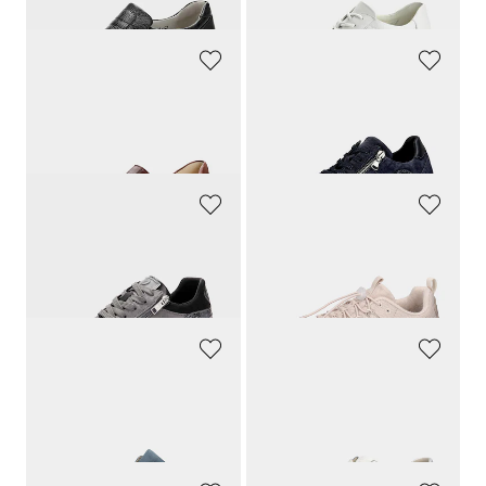
WALDLÄUFER
WALDLÄUFER
Slipper aus Leder
Sneaker mit luftgepolsterter Laufsohle
139,90 CHF
169,90 CHF
107,46 CHF
WALDLÄUFER
WALDLÄUFER
Sneaker aus Glatt- und Wildleder
Atmungsaktive Barfussschuhe
139,00 CHF
139,90 CHF
83,40 CHF
132,91 CHF
WALDLÄUFER
WALDLÄUFER
Sneaker mit federnder Luftpolstersohle
Sneaker mit Reissverschluss
169,90 CHF
169,90 CHF
161,41 CHF
93,44 CHF