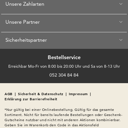
Unsere Zahlarten
Unsere Partner
Sicherheitspartner
Bestellservice
Erreichbar Mo-Fr von 8:00 bis 20:00 Uhr und Sa von 8-13 Uhr
052 304 84 84
AGB
|
Sicherheit & Datenschutz
|
Impressum
|
Erklärung zur Barrierefreiheit
*Nur gültig bei einer Onlinebestellung. Gültig für das gesamte 
Sortiment. Nicht für bereits laufende Bestellungen oder Geschenk-
Gutscheine nutzbar und nicht mit anderen Aktionen kombinierbar. 
Geben Sie im Warenkorb den Code in das Aktionsfeld 