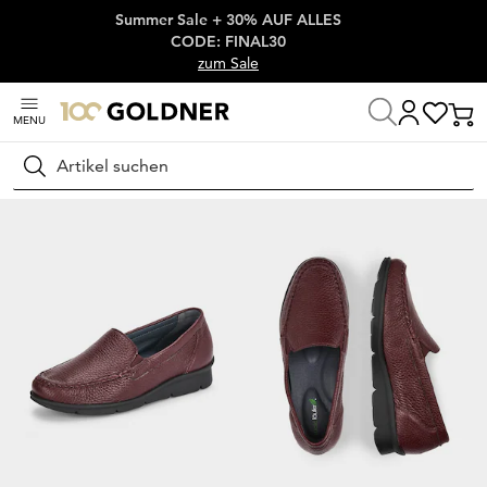
Summer Sale + 30% AUF ALLES
Überspringe Navigation, direkt zum Content
CODE: FINAL30
zum Sale
MENU
Startseite
Schuhe & Accessoires
Halbschuhe
Slipper
Suchen