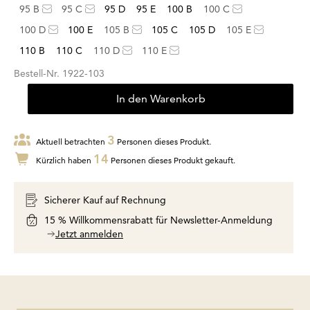
95 B
95 C
95 D
95 E
100 B
100 C
100 D
100 E
105 B
105 C
105 D
105 E
110 B
110 C
110 D
110 E
Bestell-Nr.
1922-103
In den Warenkorb
3
Aktuell betrachten
Personen dieses Produkt.
14
Kürzlich haben
Personen dieses Produkt gekauft.
Sicherer Kauf auf Rechnung
15 % Willkommensrabatt für Newsletter-Anmeldung
Jetzt anmelden