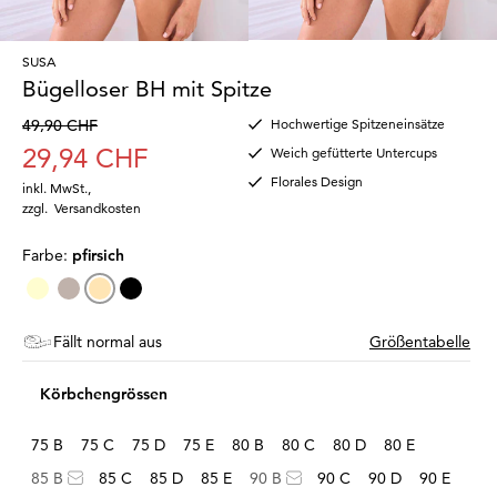
SUSA
Bügelloser BH mit Spitze
49,90 CHF
Hochwertige Spitzeneinsätze
29,94 CHF
Weich gefütterte Untercups
Florales Design
inkl. MwSt.
,
zzgl.
Versandkosten
Farbe:
pfirsich
Fällt normal aus
Größentabelle
Körbchengrössen
75 B
75 C
75 D
75 E
80 B
80 C
80 D
80 E
85 B
85 C
85 D
85 E
90 B
90 C
90 D
90 E