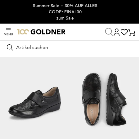
Summer Sale + 30% AUF ALLES
Überspringe Navigation, direkt zum Content
CODE: FINAL30
zum Sale
MENU
Startseite
Schuhe & Accessoires
Halbschuhe
Slipper
Suchen