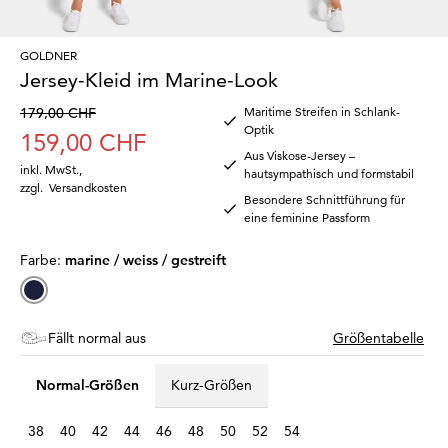
GOLDNER
Jersey-Kleid im Marine-Look
179,00 CHF
Maritime Streifen in Schlank-
Optik
159,00 CHF
Aus Viskose-Jersey –
inkl. MwSt.
,
hautsympathisch und formstabil
zzgl.
Versandkosten
Besondere Schnittführung für
eine feminine Passform
Farbe:
marine / weiss / gestreift
Fällt normal aus
Größentabelle
Normal-Größen
Kurz-Größen
38
40
42
44
46
48
50
52
54