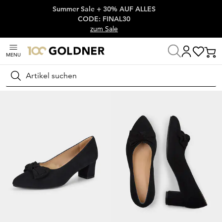
Summer Sale + 30% AUF ALLES
Überspringe Navigation, direkt zum Content
CODE: FINAL30
zum Sale
MENU
Startseite
Schuhe & Accessoires
Pumps
Klassische Pumps
Suchen