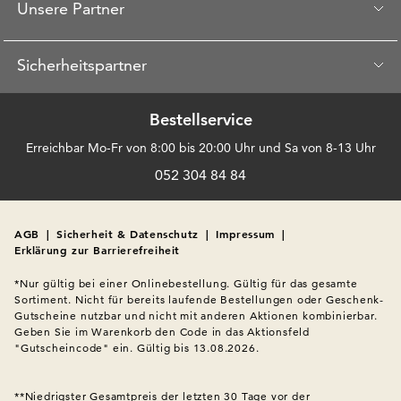
Unsere Partner
Sicherheitspartner
Bestellservice
Erreichbar Mo-Fr von 8:00 bis 20:00 Uhr und Sa von 8-13 Uhr
052 304 84 84
AGB
|
Sicherheit & Datenschutz
|
Impressum
|
Erklärung zur Barrierefreiheit
*Nur gültig bei einer Onlinebestellung. Gültig für das gesamte 
Sortiment. Nicht für bereits laufende Bestellungen oder Geschenk-
Gutscheine nutzbar und nicht mit anderen Aktionen kombinierbar. 
Geben Sie im Warenkorb den Code in das Aktionsfeld 
"Gutscheincode" ein. Gültig bis 13.08.2026.

**Niedrigster Gesamtpreis der letzten 30 Tage vor der 