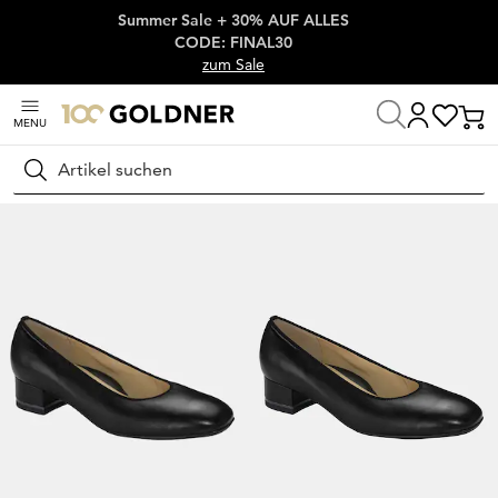
Summer Sale + 30% AUF ALLES
Überspringe Navigation, direkt zum Content
CODE: FINAL30
zum Sale
MENU
Startseite
Schuhe & Accessoires
Pumps
Klassische Pumps
Suchen