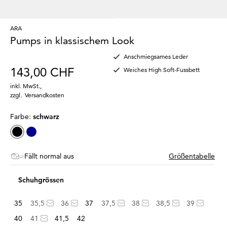
ARA
Pumps in klassischem Look
Anschmiegsames Leder
143,00 CHF
Weiches High Soft-Fussbett
inkl. MwSt.
,
zzgl.
Versandkosten
Farbe:
schwarz
Fällt normal aus
Größentabelle
Schuhgrössen
35
35,5
36
37
37,5
38
38,5
39
40
41
41,5
42