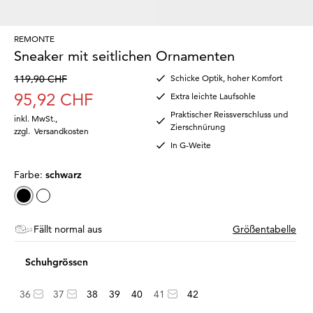
REMONTE
Sneaker mit seitlichen Ornamenten
119,90 CHF
Schicke Optik, hoher Komfort
95,92 CHF
Extra leichte Laufsohle
Praktischer Reissverschluss und
inkl. MwSt.
,
Zierschnürung
zzgl.
Versandkosten
In G-Weite
Farbe:
schwarz
Fällt normal aus
Größentabelle
Schuhgrössen
36
37
38
39
40
41
42