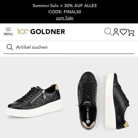
Summer Sale + 30% AUF ALLES
Überspringe Navigation, direkt zum Content
CODE: FINAL30
zum Sale
MENU
Startseite
Schuhe & Accessoires
Sneaker
Flache Sneaker
Suchen