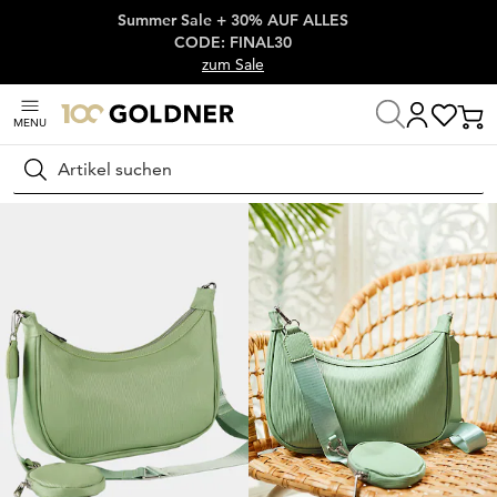
Summer Sale + 30% AUF ALLES
Überspringe Navigation, direkt zum Content
CODE: FINAL30
zum Sale
MENU
Startseite
Schuhe & Accessoires
Accessoires
Taschen & Rucksäck
Suchen