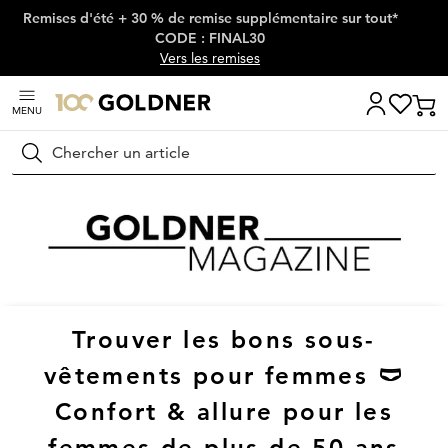
Remises d'été + 30 % de remise supplémentaire sur tout*
Passer la navigation, aller directement au contenu
CODE : FINAL30
Vers les remises
MENU
Rechercher
Trouver les bons sous-
vêtements pour femmes 🩲
Confort & allure pour les
femmes de plus de 50 ans