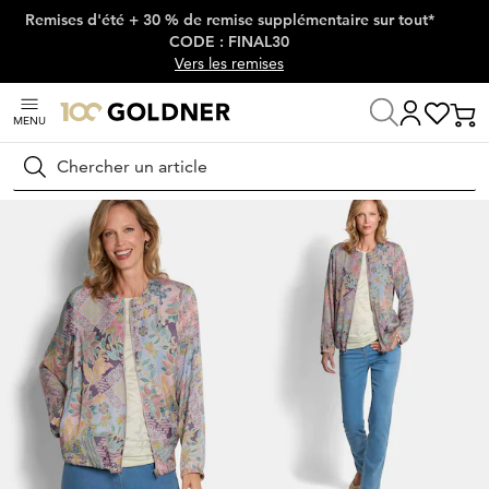
Remises d'été + 30 % de remise supplémentaire sur tout*
Passer la navigation, aller directement au contenu
CODE : FINAL30
Vers les remises
MENU
Maison
Mode femme
Vestes & blazers
Vestes
Rechercher