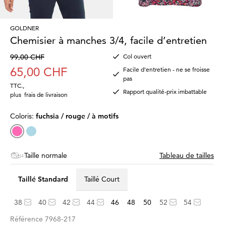
GOLDNER
Chemisier à manches 3/4, facile d’entretien
99,00 CHF
Col ouvert
65,00 CHF
Facile d'entretien - ne se froisse
pas
TTC.
,
Rapport qualité-prix imbattable
plus
frais de livraison
Coloris:
fuchsia / rouge / à motifs
Taille normale
Tableau de tailles
Taillé Standard
Taillé Court
38
40
42
44
46
48
50
52
54
Référence
7968-217