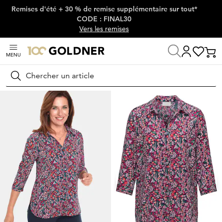
Remises d'été + 30 % de remise supplémentaire sur tout*
Passer la navigation, aller directement au contenu
CODE : FINAL30
Vers les remises
MENU
Maison
Mode femme
Chemisiers
Chemisiers
Rechercher