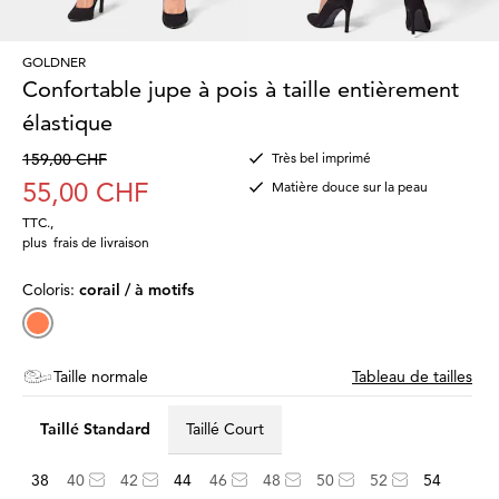
GOLDNER
Confortable jupe à pois à taille entièrement
élastique
159,00 CHF
Très bel imprimé
55,00 CHF
Matière douce sur la peau
TTC.
,
plus
frais de livraison
Coloris:
corail / à motifs
Taille normale
Tableau de tailles
Taillé Standard
Taillé Court
38
40
42
44
46
48
50
52
54