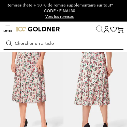
Remises d'été + 30 % de remise supplémentaire sur tout*
Passer la navigation, aller directement au contenu
CODE : FINAL30
Vers les remises
MENU
Maison
Bonnes Affaires
Dernière chance
Jupes
Rechercher