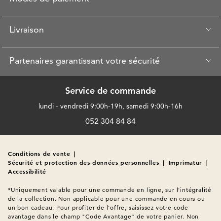
Livraison
Partenaires garantissant votre sécurité
Service de commande
lundi - vendredi 9:00h-19h, samedi 9:00h-16h
052 304 84 84
Conditions de vente
|
Sécurité et protection des données personnelles
|
Imprimatur
|
Accessibilité
*Uniquement valable pour une commande en ligne, sur l'intégralité 
de la collection. Non applicable pour une commande en cours ou 
un bon cadeau. Pour profiter de l'offre, saisissez votre code 
avantage dans le champ "Code Avantage" de votre panier. Non 