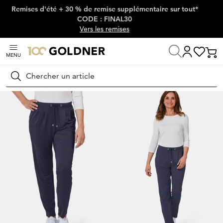
Remises d'été + 30 % de remise supplémentaire sur tout*
Passer la navigation, aller directement au contenu
CODE : FINAL30
Vers les remises
MENU
Maison
Mode femme
Pantalons
Pantalons élastiqués
Rechercher