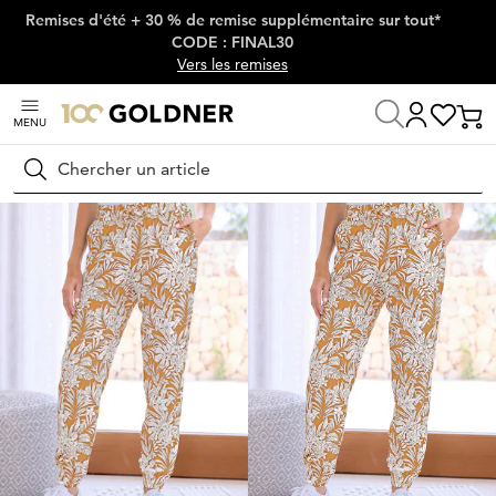
Remises d'été + 30 % de remise supplémentaire sur tout*
Passer la navigation, aller directement au contenu
CODE : FINAL30
Vers les remises
MENU
Maison
Mode femme
Pantalons
Pantalons élastiqués
Rechercher