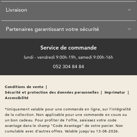
Livraison
Partenaires garantissant votre sécurité
Service de commande
lundi - vendredi 9:00h-19h, samedi 9:00h-16h
052 304 84 84
Conditions de vente
|
Sécurité et protection des données personnelles
|
Imprimatur
|
Accessibilité
*Uniquement valable pour une commande en ligne, sur l'intégralité 
de la collection. Non applicable pour une commande en cours ou 
un bon cadeau. Pour profiter de l'offre, saisissez votre code 
avantage dans le champ "Code Avantage" de votre panier. Non 
cumulable avec d'autres offres. Valable jusqu'au 13-08-2026.
