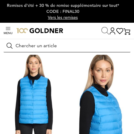
Remises d'été + 30 % de remise supplémentaire sur tout*
Passer la navigation, aller directement au contenu
CODE : FINAL30
Vers les remises
MENU
Maison
Mode femme
Vestes & blazers
Gilets
Rechercher