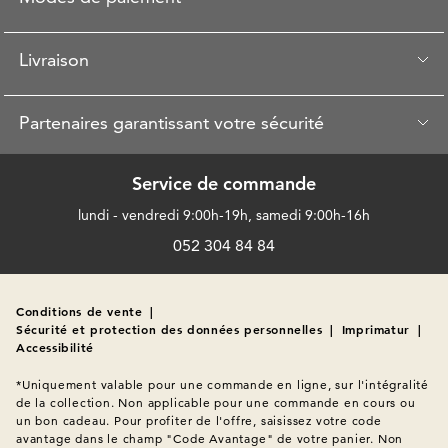
Livraison
Partenaires garantissant votre sécurité
Service de commande
lundi - vendredi 9:00h-19h, samedi 9:00h-16h
052 304 84 84
Conditions de vente
|
Sécurité et protection des données personnelles
|
Imprimatur
|
Accessibilité
*Uniquement valable pour une commande en ligne, sur l'intégralité 
de la collection. Non applicable pour une commande en cours ou 
un bon cadeau. Pour profiter de l'offre, saisissez votre code 
avantage dans le champ "Code Avantage" de votre panier. Non 