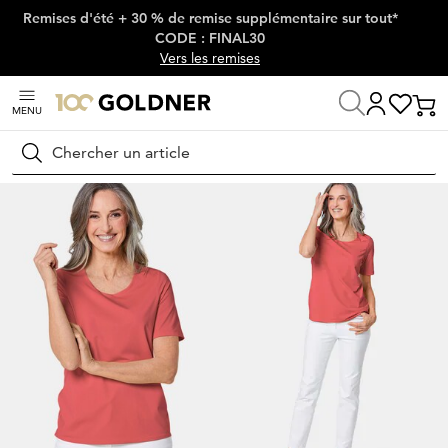
Remises d'été + 30 % de remise supplémentaire sur tout*
Passer la navigation, aller directement au contenu
CODE : FINAL30
Vers les remises
MENU
Maison
Mode femme
T-shirts
T-shirts
Rechercher