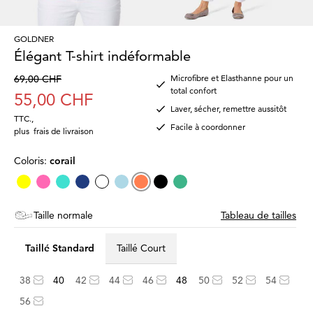
GOLDNER
Élégant T-shirt indéformable
69,00 CHF
Microfibre et Elasthanne pour un
total confort
55,00 CHF
Laver, sécher, remettre aussitôt
TTC.
,
Facile à coordonner
plus
frais de livraison
Coloris:
corail
Taille normale
Tableau de tailles
Taillé Standard
Taillé Court
38
40
42
44
46
48
50
52
54
56