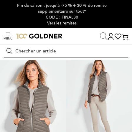
Fin de saison : jusqu'à -75 % + 30 % de remise
Passer la navigation, aller directement au contenu
supplémentaire sur tout*
CODE : FINAL30
Vers les remises
MENU
Maison
Mode femme
Vestes & blazers
Gilets
Rechercher