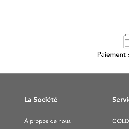
Paiement s
La Société
Servi
À propos de nous
GOLD