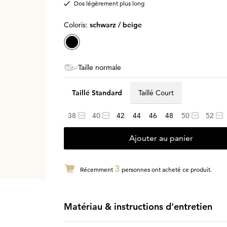
Dos légèrement plus long
Coloris:
schwarz / beige
Taille normale
Taillé Standard
Taillé Court
38
40
42
44
46
48
50
52
Ajouter au panier
3
Récemment
personnes ont acheté ce produit.
Matériau & instructions d'entretien