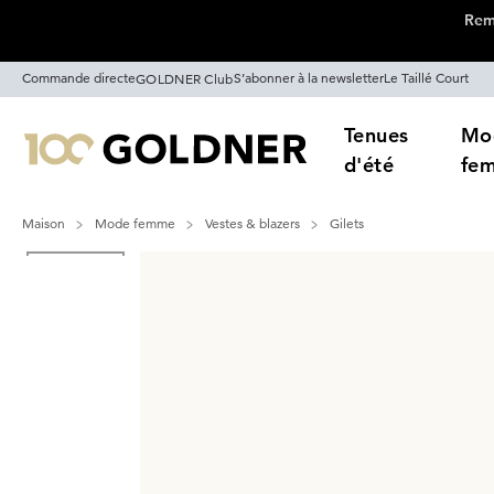
Remi
Passer la navigation, aller directement au contenu
Commande directe
S’abonner à la newsletter
Le Taillé Court
GOLDNER Club
Tenues
Mo
d'été
fe
Maison
Mode femme
Vestes & blazers
Gilets