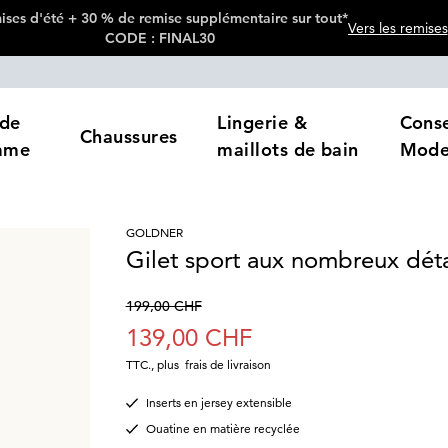
ses d'été + 30 % de remise supplémentaire sur tout*
Vers les remises
CODE : FINAL30
de
Lingerie &
Conse
Chaussures
mme
maillots de bain
Mod
GOLDNER
Gilet sport aux nombreux déta
199,00 CHF
139,00 CHF
TTC.
,
plus
frais de livraison
Inserts en jersey extensible
Ouatine en matière recyclée