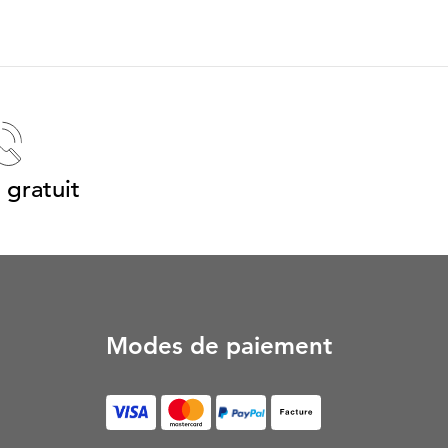
 gratuit
Modes de paiement
Facture (S’ouvre dans un