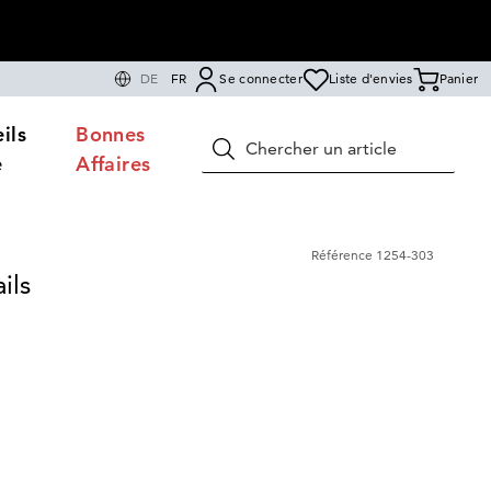
DE
FR
Se connecter
Liste d'envies
Panier
ils
Bonnes
Rechercher
e
Affaires
Référence
1254-303
ils