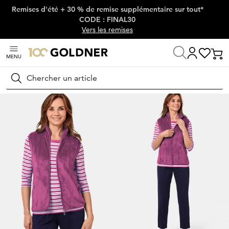
Remises d'été + 30 % de remise supplémentaire sur tout*
Passer la navigation, aller directement au contenu
CODE : FINAL30
Vers les remises
MENU
Maison
Mode femme
Vestes & blazers
Gilets
Rechercher