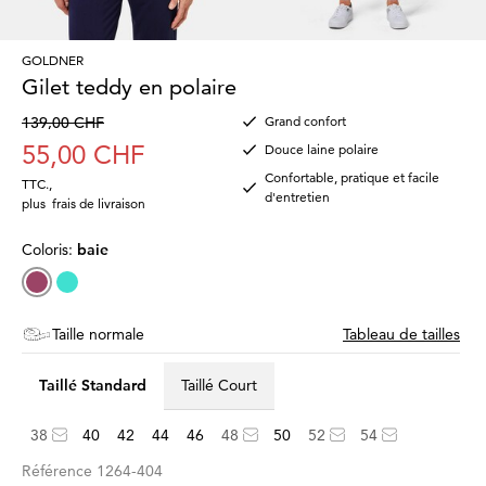
GOLDNER
Gilet teddy en polaire
139,00 CHF
Grand confort
55,00 CHF
Douce laine polaire
Confortable, pratique et facile
TTC.
,
d'entretien
plus
frais de livraison
Coloris:
baie
Taille normale
Tableau de tailles
Taillé Standard
Taillé Court
38
40
42
44
46
48
50
52
54
Référence
1264-404