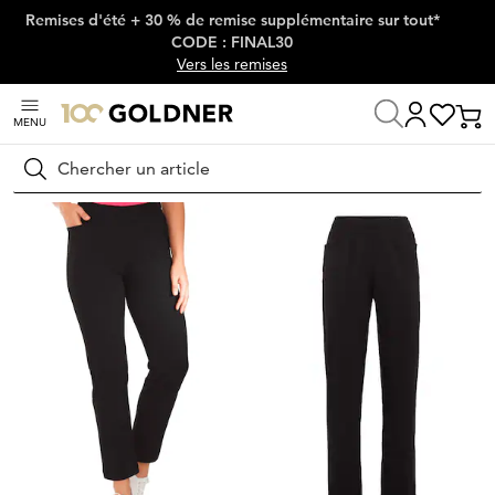
Remises d'été + 30 % de remise supplémentaire sur tout*
Passer la navigation, aller directement au contenu
CODE : FINAL30
Vers les remises
MENU
Maison
Mode femme
Pantalons
Pantalons élastiqués
Rechercher