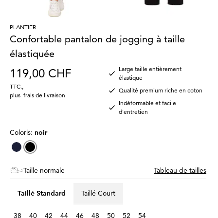
PLANTIER
Confortable pantalon de jogging à taille
élastiquée
Large taille entièrement
119,00 CHF
élastique
TTC.
,
Qualité premium riche en coton
plus
frais de livraison
Indéformable et facile
d'entretien
Coloris:
noir
Taille normale
Tableau de tailles
Taillé Standard
Taillé Court
38
40
42
44
46
48
50
52
54