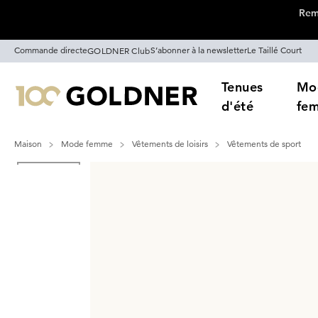
Remi
Passer la navigation, aller directement au contenu
Commande directe
S’abonner à la newsletter
Le Taillé Court
GOLDNER Club
Tenues
Mo
d'été
fe
Maison
Mode femme
Vêtements de loisirs
Vêtements de sport