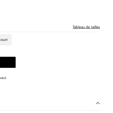
Tableau de tailles
 court
duit.