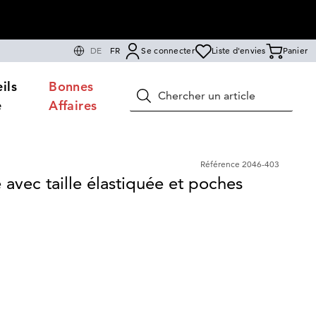
DE
FR
Se connecter
Liste d'envies
Panier
ils
Bonnes
Rechercher
e
Affaires
Référence
2046-403
e avec taille élastiquée et poches