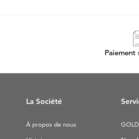
Paiement s
La Société
Servi
À propos de nous
GOLD