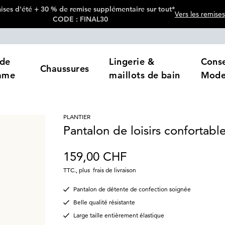
ses d'été + 30 % de remise supplémentaire sur tout*
Vers les remises
CODE : FINAL30
de
Lingerie &
Conse
Chaussures
mme
maillots de bain
Mod
PLANTIER
Pantalon de loisirs confortabl
159,00 CHF
TTC.
,
plus
frais de livraison
Pantalon de détente de confection soignée
Belle qualité résistante
Large taille entièrement élastique