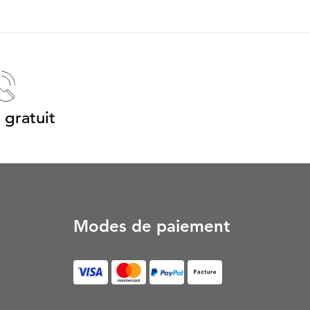
 gratuit
Modes de paiement
Facture (S’ouvre dans un