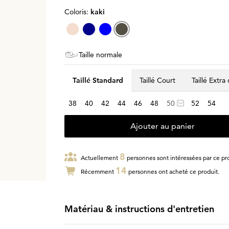
Coloris:
kaki
Taille normale
Taillé Standard
Taillé Court
Taillé Extra
38
40
42
44
46
48
50
52
54
Ajouter au panier
8
Actuellement
personnes sont intéressées par ce pro
14
Récemment
personnes ont acheté ce produit.
Matériau & instructions d'entretien