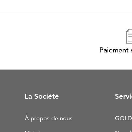
Paiement s
La Société
Servi
À propos de nous
GOLD