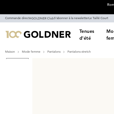
Remi
Passer la navigation, aller directement au contenu
Commande directe
S’abonner à la newsletter
Le Taillé Court
GOLDNER Club
Tenues
Mo
d'été
fe
Maison
Mode femme
Pantalons
Pantalons stretch