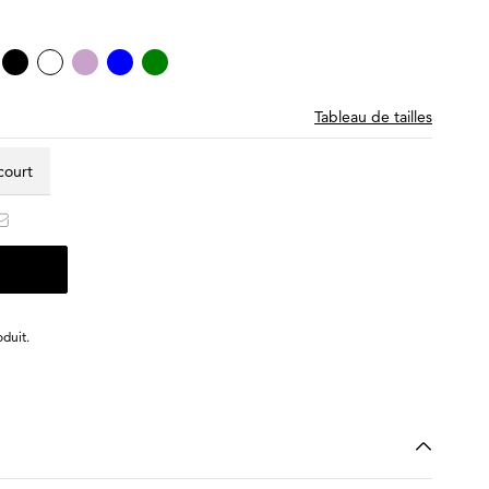
Tableau de tailles
 court
duit.