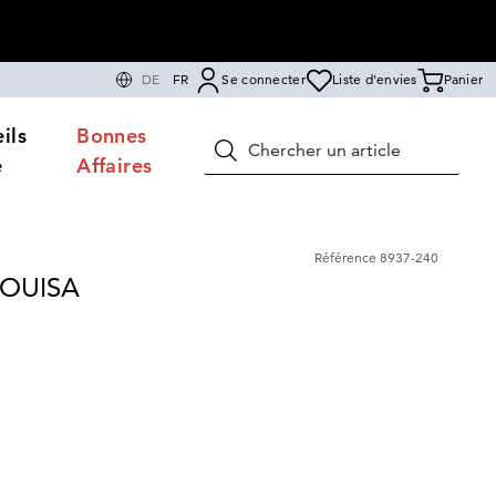
DE
FR
Se connecter
Liste d'envies
Panier
ils
Bonnes
Rechercher
e
Affaires
Référence
8937-240
 LOUISA