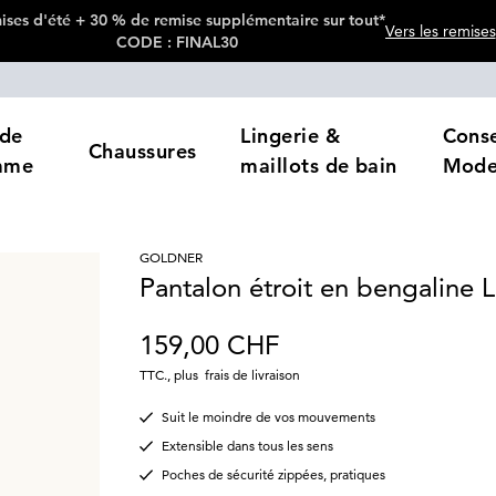
ses d'été + 30 % de remise supplémentaire sur tout*
Vers les remises
CODE : FINAL30
de
Lingerie &
Conse
Chaussures
mme
maillots de bain
Mod
GOLDNER
Pantalon étroit en bengaline
159,00 CHF
TTC.
,
plus
frais de livraison
Suit le moindre de vos mouvements
Extensible dans tous les sens
Poches de sécurité zippées, pratiques