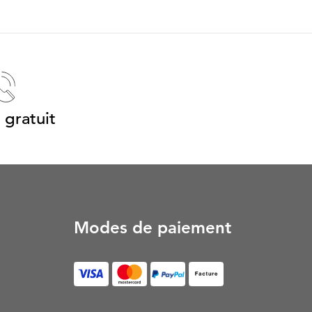
 gratuit
Modes de paiement
Facture (S’ouvre dans un