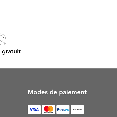
 gratuit
Modes de paiement
Facture (S’ouvre dans un