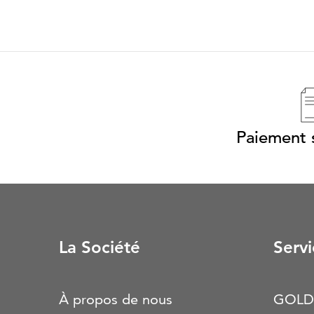
Paiement s
La Société
Servi
À propos de nous
GOLD