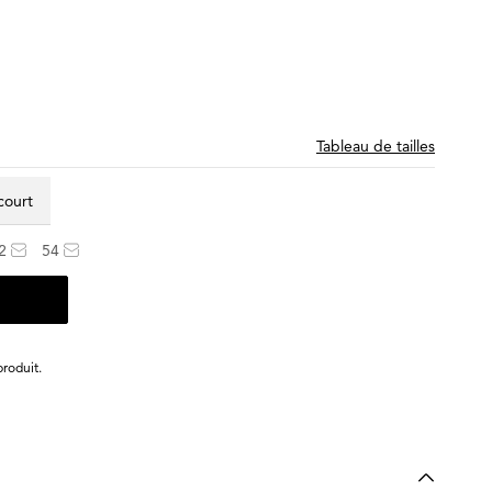
Tableau de tailles
 court
2
54
roduit.