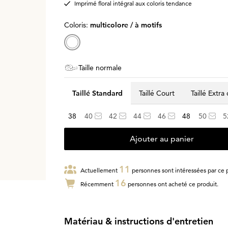
Imprimé floral intégral aux coloris tendance
Coloris:
multicolore / à motifs
Taille normale
Taillé Standard
Taillé Court
Taillé Extra
38
40
42
44
46
48
50
5
Ajouter au panier
11
Actuellement
personnes sont intéressées par ce p
16
Récemment
personnes ont acheté ce produit.
Matériau & instructions d'entretien