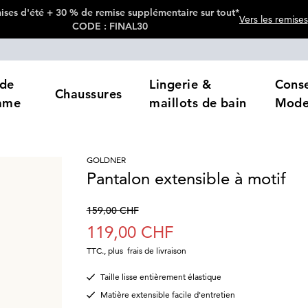
ses d'été + 30 % de remise supplémentaire sur tout*
Vers les remises
CODE : FINAL30
de
Lingerie &
Conse
Chaussures
mme
maillots de bain
Mod
GOLDNER
Pantalon extensible à motif
159,00 CHF
119,00 CHF
TTC.
,
plus
frais de livraison
Taille lisse entièrement élastique
Matière extensible facile d'entretien