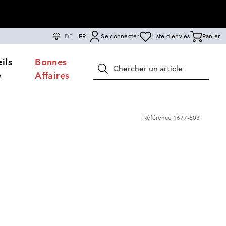
DE
FR
Se connecter
Liste d'envies
Panier
ils
Bonnes
Rechercher
e
Affaires
Référence
1677-603