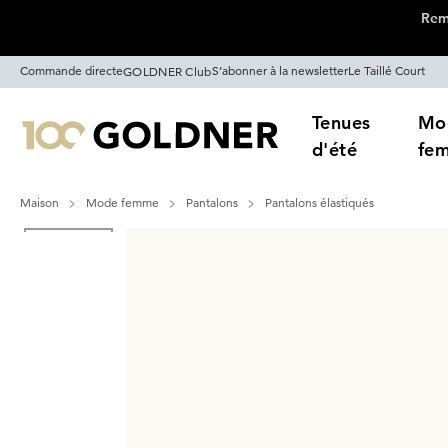
Remi
Passer la navigation, aller directement au contenu
Commande directe
S’abonner à la newsletter
Le Taillé Court
GOLDNER Club
Tenues
Mo
d'été
fe
Maison
Mode femme
Pantalons
Pantalons élastiqués