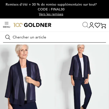
Remises d'été + 30 % de remise supplémentaire sur tout*
Passer la navigation, aller directement au contenu
CODE : FINAL30
Vers les remises
MENU
Maison
Mode femme
Vestes & blazers
Blazers
Rechercher