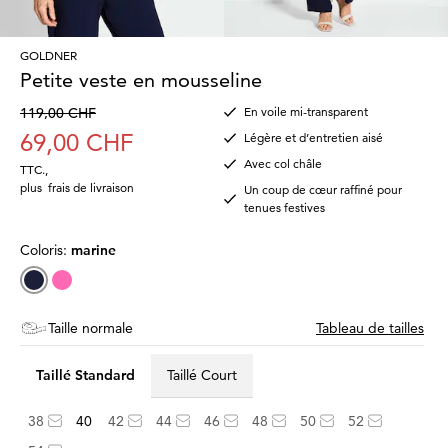
GOLDNER
Petite veste en mousseline
119,00 CHF
En voile mi-transparent
69,00 CHF
Légère et d’entretien aisé
Avec col châle
TTC.
,
plus
frais de livraison
Un coup de cœur raffiné pour
tenues festives
Coloris:
marine
Taille normale
Tableau de tailles
Taillé Standard
Taillé Court
38
40
42
44
46
48
50
52