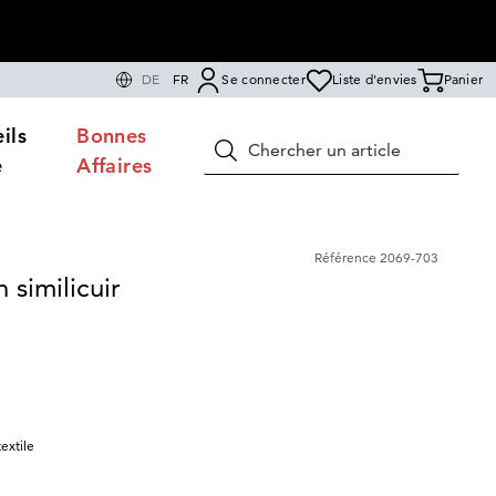
DE
FR
Se connecter
Liste d'envies
Panier
ils
Bonnes
Rechercher
e
Affaires
Référence
2069-703
 similicuir
extile