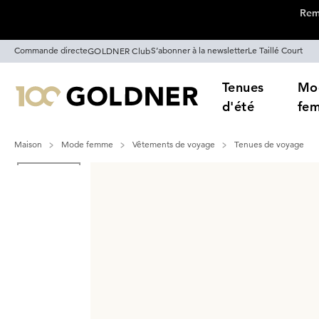
Remi
Passer la navigation, aller directement au contenu
Commande directe
S’abonner à la newsletter
Le Taillé Court
GOLDNER Club
Tenues
Mo
d'été
fe
Maison
Mode femme
Vêtements de voyage
Tenues de voyage