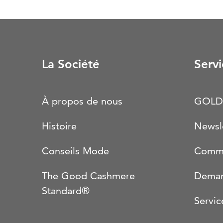
La Société
Servi
À propos de nous
GOLD
Histoire
Newsl
Conseils Mode
Comma
The Good Cashmere
Deman
Standard®
Servic