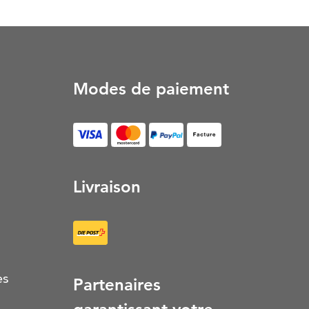
Modes de paiement
Facture (S’ouvre dans un
Livraison
es
Partenaires