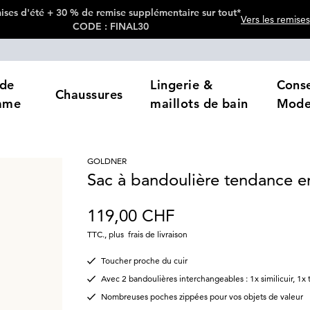
ses d'été + 30 % de remise supplémentaire sur tout*
Vers les remises
CODE : FINAL30
de
Lingerie &
Conse
Chaussures
mme
maillots de bain
Mod
GOLDNER
Sac à bandoulière tendance en
119,00 CHF
TTC.
,
plus
frais de livraison
Toucher proche du cuir
Avec 2 bandoulières interchangeables : 1x similicuir, 1x t
Nombreuses poches zippées pour vos objets de valeur