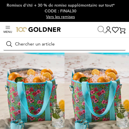
Remises d'été + 30 % de remise supplémentaire sur tout*
Passer la navigation, aller directement au contenu
CODE : FINAL30
Vers les remises
MENU
Maison
Chaussures & accessoires
Accessoires
Sacs & sacs à dos
Rechercher