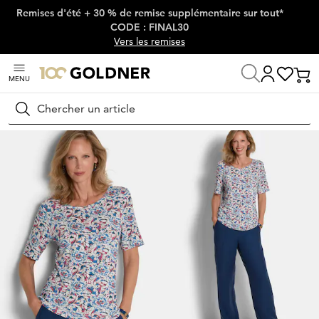
Remises d'été + 30 % de remise supplémentaire sur tout*
Passer la navigation, aller directement au contenu
CODE : FINAL30
Vers les remises
MENU
Maison
Mode femme
T-shirts
T-shirts
Rechercher