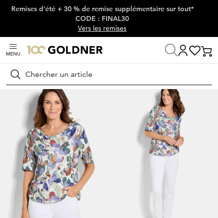
Remises d'été + 30 % de remise supplémentaire sur tout*
Passer la navigation, aller directement au contenu
CODE : FINAL30
Vers les remises
MENU
Maison
Mode femme
T-shirts
T-shirts
Rechercher