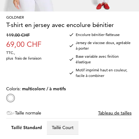
GOLDNER
T-shirt en jersey avec encolure bénitier
119,00 CHF
Encolure bénitier flatteuse
69,00 CHF
Jersey de viscose doux, agréable
à porter
TTC.
,
Base variable avec finition
plus
frais de livraison
élastique
Motif imprimé haut en couleur,
facile à combiner
Coloris:
multicolore / à motifs
Taille normale
Tableau de tailles
Taillé Standard
Taillé Court