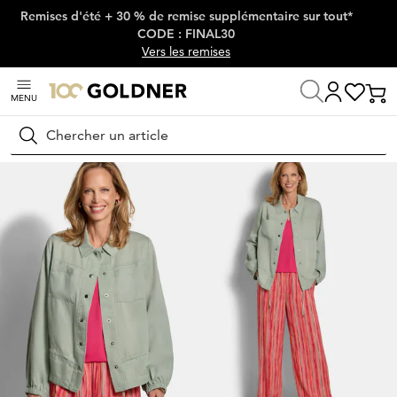
Remises d'été + 30 % de remise supplémentaire sur tout*
Passer la navigation, aller directement au contenu
CODE : FINAL30
Vers les remises
MENU
Maison
Mode femme
Vestes & blazers
Vestes
Rechercher