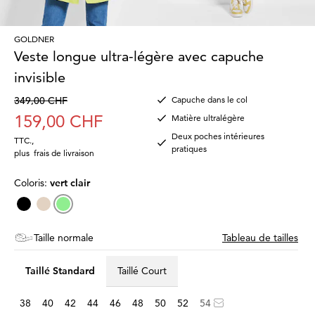
GOLDNER
Veste longue ultra-légère avec capuche
invisible
349,00 CHF
Capuche dans le col
159,00 CHF
Matière ultralégère
Deux poches intérieures
TTC.
,
pratiques
plus
frais de livraison
Coloris:
vert clair
Taille normale
Tableau de tailles
Taillé Standard
Taillé Court
38
40
42
44
46
48
50
52
54