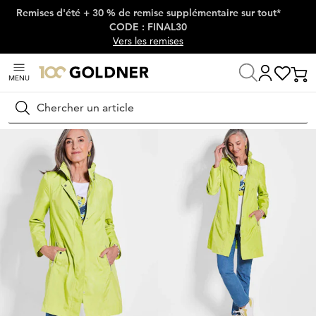
Remises d'été + 30 % de remise supplémentaire sur tout*
Passer la navigation, aller directement au contenu
CODE : FINAL30
Vers les remises
MENU
Maison
Mode femme
Vestes & blazers
Vestes
Rechercher