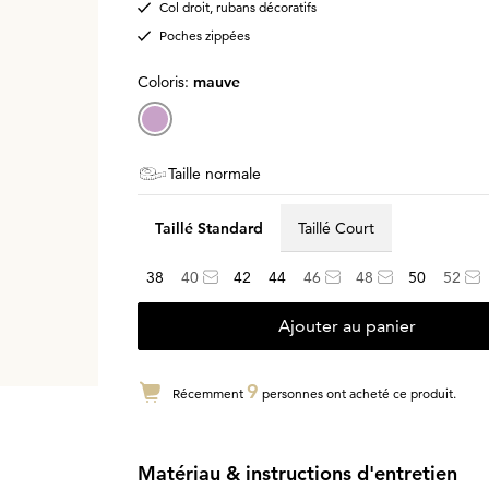
Col droit, rubans décoratifs
Poches zippées
Coloris:
mauve
Taille normale
Taillé Standard
Taillé Court
38
40
42
44
46
48
50
52
Ajouter au panier
9
Récemment
personnes ont acheté ce produit.
Matériau & instructions d'entretien