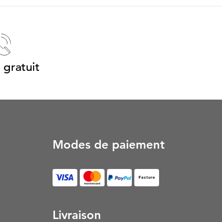
 gratuit
Modes de paiement
Facture (S’ouvre dans un
Livraison