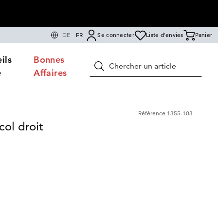
DE
FR
Se connecter
Liste d'envies
Panier
ils
Bonnes
Rechercher
e
Affaires
Référence
1355-103
col droit