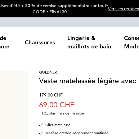
ses d'été + 30 % de remise supplémentaire sur tout*
Vers les remises
CODE : FINAL30
de
Lingerie &
Conse
Chaussures
mme
maillots de bain
Mod
GOLDNER
Veste matelassée légère avec 
179,00 CHF
69,00 CHF
TTC.
,
plus
frais de livraison
Gilet matelassé
Matière grattée, légèrement ouatinée