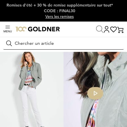
Remises d'été + 30 % de remise supplémentaire sur tout*
Passer la navigation, aller directement au contenu
CODE : FINAL30
Vers les remises
MENU
Maison
Mode femme
Vestes & blazers
Vestes
Rechercher