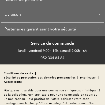
Livraison
Partenaires garantissant votre sécurité
Service de commande
lundi - vendredi 9:00h-19h, samedi 9:00h-16h
052 304 84 84
Conditions de vente
|
Sécurité et protection des données personnelles
|
Imprimatur
|
Accessibilité
*Uniquement valable pour une commande en ligne, sur l'intégralité 
de la collection. Non applicable pour une commande en cours ou 
un bon cadeau. Pour profiter de l'offre, saisissez votre code 
avantage dans le champ "Code Avantage" de votre panier. Non 