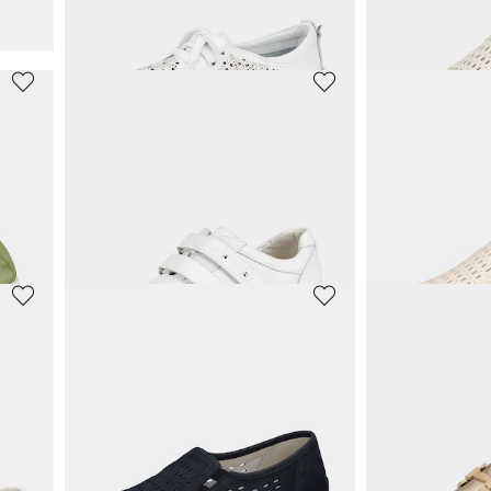
WALDLÄUFER
WALDLÄUFE
Hallux-Schuhe aus Nappa-Leder
Slipper
130,00 €
104,45 €
109,95 €
30-Tage-Bestpreis**:
GEMINI
WALDLÄUFE
Leder-Slipper mit Lochmuster
56,95 €
89,96 €
59,95 €
99,95 €
30-Tage-Bestpreis**: 59,95 €
(-5%)
30-Tage-Bestpreis**: