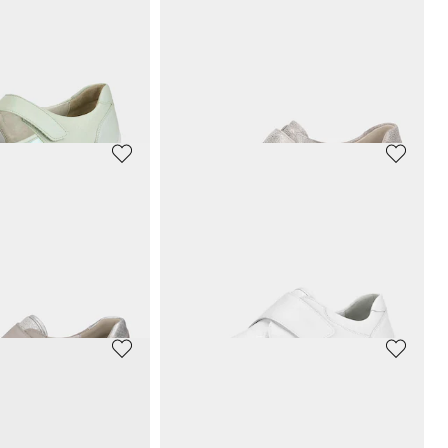
GEMINI
 mit Lochmuster
Leder-Slipper mit Wechselfußbett
66,45 €
69,95 €
 79,95 €
(-5%)
30-Tage-Bestpreis**: 69,95 €
(-5%)
WALDLÄUFER
Hallux-Slipper mit schimmerndem Blumenmuster
Slipper mit verstellbarem Klettverschluss
104,45 €
109,95 €
30-Tage-Bestpreis**: 109,95 €
(-5%)
R
WALDLÄUFER
Slipper mit verstellbarem Klettverschluss
Halbschuhe
104,45 €
109,95 €