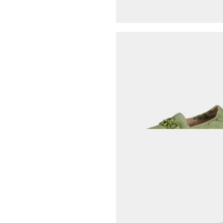
30-Tage-Bestpreis**: 109,95 €
(-5%)
WALDLÄUFER
Slipper aus echtem Leder
104,45 €
109,95 €
30-Tage-Bestpreis**: 109,95 €
(-5%)
ARA
Slipper
71,97 €
119,95 €
30-Tage-Bestpreis**: 83,97 €
(-14%)