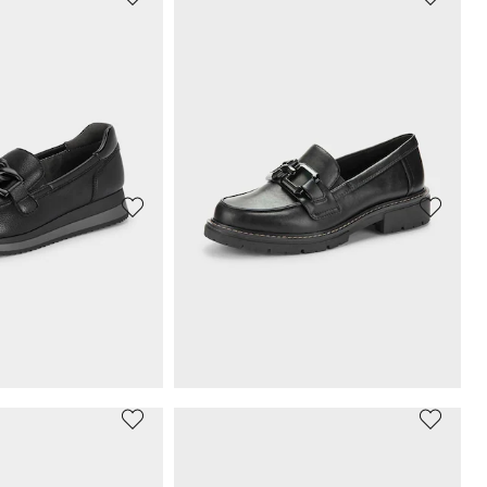
R
CAPRICE
der
Slipper aus echtem Wildleder
69,97 €
99,95 €
30-Tage-Bestpreis**: 76,96 €
(-9%)
R
GOLDNER
der
Slipper aus echtem Leder
89,95 €
JANA