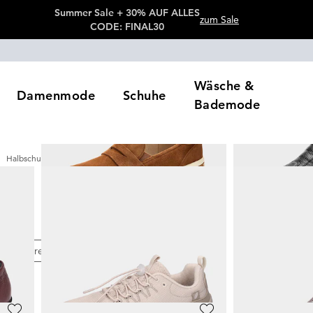
Summer Sale + 30% AUF ALLES
zum Sale
CODE: FINAL30
Wäsche &
Damenmode
Schuhe
Bademode
Halbschuhe
Slipper
e
Preis