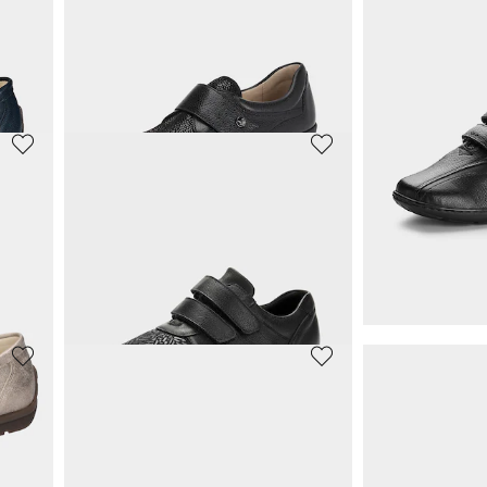
Slipper mit modischer Verzierung
Slipper
64,97 €
34,97 €
99,95 €
49,95 €
30-Tage-Bestpreis**: 76,96 €
(-15%)
30-Tage-Bestpreis**:
ARA
JOMOS
Slipper
Slipper aus w
71,48 €
49,48 €
129,95 €
109,95 €
30-Tage-Bestpreis**: 77,97 €
(-8%)
30-Tage-Bestpreis**:
CAPRICE
WALDLÄUFE
Hallux-Slipper mit Klettverschluss
89,95 €
99,95 €
109,95 €