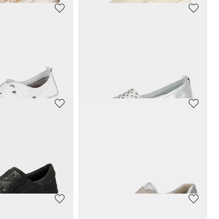
R
GEMINI
Leder-Slipper mit Wechselfußbett
66,45 €
69,95 €
 109,95 €
(-5%)
30-Tage-Bestpreis**: 69,95 €
(-5%)
CAPRICE
himmerndem Leder
Slipper aus weichem Leder
35,98 €
79,95 €
 103,96 €
(-12%)
30-Tage-Bestpreis**: 47,97 €
(-25%)