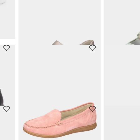
JANA
GOLDNER
Slipper mit auswechselbarem Fußbett
Slipper mit auswechselbarem Fußbett
Leder-Slipper
34,97 €
75,95 €
69,95 €
79,95 €
30-Tage-Bestpreis**: 41,97 €
(-16%)
30-Tage-Bestpreis**:
WALDLÄUFER
JOMOS
Slipper mit verstellbarem Klettverschluss
Halbschuhe mit verstellbarem Klettverschluss
99,95 €
129,95 €
109,95 €
WALDLÄUFER
WALDLÄUFE
Slipper mit verstellbarem Klettverschluss
Slipper mit verstellbarem Klettverschluss
94,95 €
64,96 €
99,95 €
99,95 €