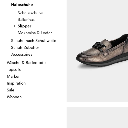
Halbschuhe
ARA
Schnürschuhe
Slipper
Ballerinas
77,97 €
129,95 €
Slipper
Mokassins & Loafer
30-Tage-Bestpreis**: 85,77 €
(-9%)
Schuhe nach Schuhweite
Schuh-Zubehör
Accessoires
Wäsche & Bademode
WALDLÄUFER
Topseller
Marken
130,00 €
Inspiration
Sale
Wohnen
JANA