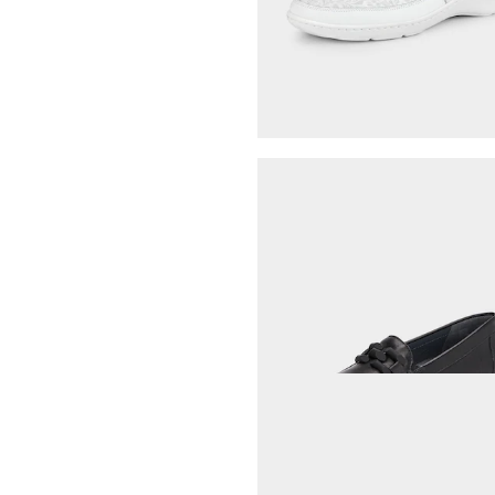
WALDLÄUFER
94,95 €
99,95 €
30-Tage-Bestpreis**: 99,95 €
(-5%)
WALDLÄUFER
64,97 €
99,95 €
WALDLÄUFER
76,97 €
109,95 €