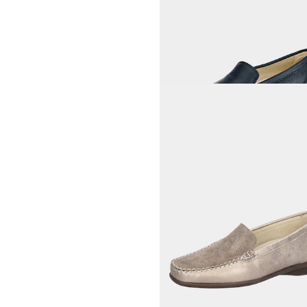
34,96 €
49,95 €
30-Tage-Bestpreis**: 39,96 €
(-12%)
CAPRICE
Slipper aus echtem Leder
79,95 €
WALDLÄUFER
Slipper aus echtem Leder
104,45 €
109,95 €