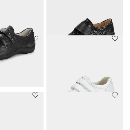
Slipper mit modischer Verzierung
Slipper in Lackleder-Optik
41,96 €
59,95 €
 39,96 €
(-12%)
30-Tage-Bestpreis**: 49,76 €
(-15%)
GABOR
eichem Leder
Slipper in Flechtoptik
110,46 €
129,95 €
 54,97 €
(-10%)
30-Tage-Bestpreis**: 129,95 €
(-15%)
R
GOLDNER
Halbschuhe mit verstellbarem Klettverschluss
Halbschuhe aus Leder mit Glanzdetails
99,95 €