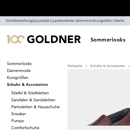
Überspringe Navigation, direkt zum Content
Direktbestellung
Newsletter abonnieren
Kurzgrößen-Tabelle
GOLDNER Club
Sommerlooks
Sommerlooks
Startseite
Schuhe & Accessoires
Damenmode
Slipper
Kurzgrößen
56
Artikel
Schuhe & Accessoires
Stiefel & Stiefeletten
Sandalen & Sandaletten
Sortieren
Sale
Farb
Pantoletten & Hausschuhe
Sneaker
Pumps
Comfortschuhe