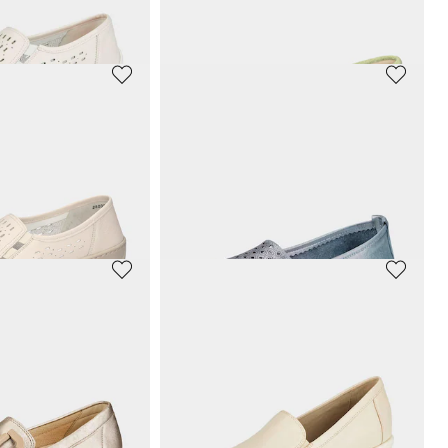
R
WALDLÄUFER
Halbschuhe
65,97 €
109,95 €
 109,95 €
(-5%)
30-Tage-Bestpreis**: 76,97 €
(-14%)
R
WALDLÄUFER
Slipper mit auswechselbarem Fußbett
Leder-Slipper mit Wechselfußbett
65,97 €
109,95 €
 99,95 €
(-10%)
30-Tage-Bestpreis**: 76,97 €
(-14%)