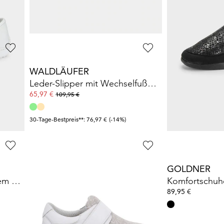
30-Tage-Bestpreis**: 99,95 €
(-5%)
30-Tage-Bestpreis**:
WALDLÄUFER
WALDLÄUFE
Slipper mit modischer Verzierung
Leder-Slipper mit Wechselfußbett
65,97 €
94,95 €
109,95 €
99,95 €
30-Tage-Bestpreis**: 76,97 €
(-14%)
30-Tage-Bestpreis**:
JOMOS
GOLDNER
Slipper mit auswechselbarem Fußbett
Hallux-Slipper mit Klettverschluss
113,95 €
89,95 €
119,95 €
30-Tage-Bestpreis**: 119,95 €
(-5%)