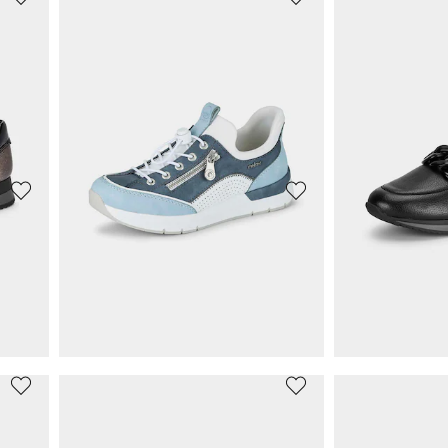
CAPRICE
WALDLÄUFE
Slipper aus echtem Wildleder
Slipper aus Le
69,97 €
99,95 €
99,95 €
30-Tage-Bestpreis**: 76,96 €
(-9%)
WALDLÄUFER
WALDLÄUFE
Slipper aus Hirschleder mit Wechselfußbett
Atmungsaktive Barfußschuhe
Slipper aus Le
94,95 €
65,98 €
99,95 €
99,95 €
30-Tage-Bestpreis**: 99,95 €
(-5%)
RIEKER
JANA