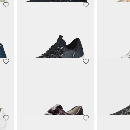
WALDLÄUFER
WALDLÄUFE
Slipper mit modischer Verzierung
Halbschuhe mit verstellbarem Klettverschluss
Slipper
89,96 €
104,45 €
99,95 €
109,95 €
30-Tage-Bestpreis**: 99,95 €
(-10%)
30-Tage-Bestpreis**:
WALDLÄUFER
GABOR
Slipper
Slipper in sc
104,45 €
90,97 €
109,95 €
129,95 €
30-Tage-Bestpreis**: 109,95 €
(-5%)
30-Tage-Bestpreis**: