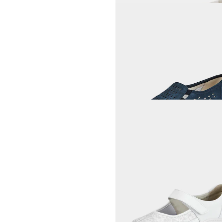
CAPRICE
39,97 €
79,95 €
30-Tage-Bestpreis**: 47,97 €
(-16%)
WALDLÄUFER
Slipper aus echtem Leder
104,45 €
109,95 €
30-Tage-Bestpreis**: 109,95 €
(-5%)