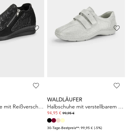
 69,97 €
(-7%)
30-Tage-Bestpreis**: 109,95 €
(-5%)
R
WALDLÄUFER
Slipper mit verstellbarem Klettverschluss
Slipper mit verstellbarem Klettverschluss
64,97 €
99,95 €
 99,95 €
(-5%)
30-Tage-Bestpreis**: 79,96 €
(-18%)
WALDLÄUFER
Komfortschuhe mit Reißverschluss im Reptilien-Look
Halbschuhe mit verstellbarem Klettverschluss
94,95 €
99,95 €
30-Tage-Bestpreis**: 99,95 €
(-5%)