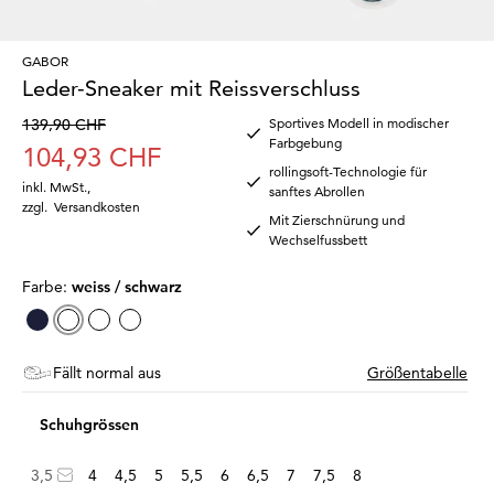
GABOR
Leder-Sneaker mit Reissverschluss
139,90 CHF
Sportives Modell in modischer
Farbgebung
104,93 CHF
rollingsoft-Technologie für
inkl. MwSt.
,
sanftes Abrollen
zzgl.
Versandkosten
Mit Zierschnürung und
Wechselfussbett
Farbe:
weiss / schwarz
Fällt normal aus
Größentabelle
Schuhgrössen
3,5
4
4,5
5
5,5
6
6,5
7
7,5
8