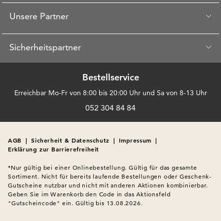
Unsere Partner
Sicherheitspartner
Bestellservice
Erreichbar Mo-Fr von 8:00 bis 20:00 Uhr und Sa von 8-13 Uhr
052 304 84 84
AGB
|
Sicherheit & Datenschutz
|
Impressum
|
Erklärung zur Barrierefreiheit
*Nur gültig bei einer Onlinebestellung. Gültig für das gesamte 
Sortiment. Nicht für bereits laufende Bestellungen oder Geschenk-
Gutscheine nutzbar und nicht mit anderen Aktionen kombinierbar. 
Geben Sie im Warenkorb den Code in das Aktionsfeld 
"Gutscheincode" ein. Gültig bis 13.08.2026.
