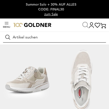
Summer Sale + 30% AUF ALLES
Überspringe Navigation, direkt zum Content
CODE: FINAL30
zum Sale
MENU
Startseite
Schuhe & Accessoires
Sneaker
Flache Sneaker
Suchen