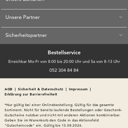
Unsere Partner
Sicherheitspartner
Bestellservice
Erreichbar Mo-Fr von 8:00 bis 20:00 Uhr und Sa von 8-13 Uhr
052 304 84 84
AGB
|
Sicherheit & Datenschutz
|
Impressum
|
Erklärung zur Barrierefreiheit
*Nur gültig bei einer Onlinebestellung. Gültig für das gesamte 
Sortiment. Nicht für bereits laufende Bestellungen oder Geschenk-
Gutscheine nutzbar und nicht mit anderen Aktionen kombinierbar. 
Geben Sie im Warenkorb den Code in das Aktionsfeld 
"Gutscheincode" ein. Gültig bis 13.08.2026.
