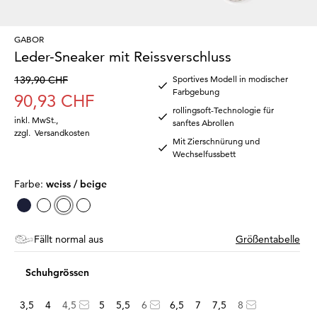
GABOR
Leder-Sneaker mit Reissverschluss
139,90 CHF
Sportives Modell in modischer
Farbgebung
90,93 CHF
rollingsoft-Technologie für
inkl. MwSt.
,
sanftes Abrollen
zzgl.
Versandkosten
Mit Zierschnürung und
Wechselfussbett
Farbe:
weiss / beige
Fällt normal aus
Größentabelle
Schuhgrössen
3,5
4
4,5
5
5,5
6
6,5
7
7,5
8