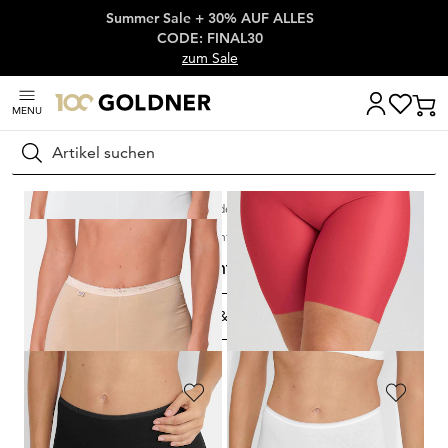
Summer Sale + 30% AUF ALLES
Überspringe Navigation, direkt zum Content
CODE: FINAL30
zum Sale
MENU
Suchen
Startseite
Wäsche & Bademode
Unterhosen
Lange Unterhosen
Lange Unterhosen
FILTERN & SORTIEREN
6
Artikel
SLOGGI
MISS MARY
Langbeinschlüpfer mit Spitze
Figurformender Slip mit langen Beinen