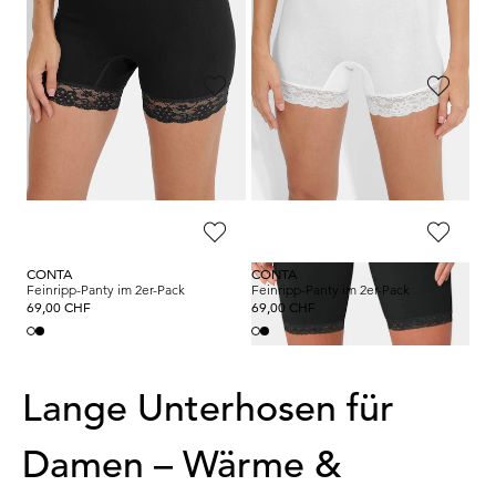
24,95 CHF
65,00 CHF
45,51 CHF
SLOGGI
SLOGGI
Langbeinschlüpfer mit Spitze
Langbeinschlüpfer mit Spitze
24,95 CHF
24,95 CHF
CONTA
CONTA
Feinripp-Panty im 2er-Pack
Feinripp-Panty im 2er-Pack
69,00 CHF
69,00 CHF
Lange Unterhosen für
Damen – Wärme &