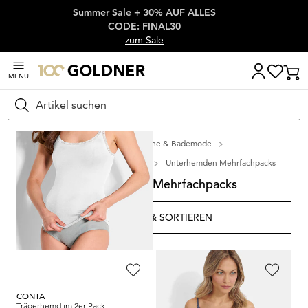
Summer Sale + 30% AUF ALLES
Überspringe Navigation, direkt zum Content
CODE: FINAL30
zum Sale
MENU
Suchen
Startseite
Wäsche & Bademode
Wäsche-Sets & Mehrfachpacks
Unterhemden Mehrfachpacks
Unterhemden Mehrfachpacks
FILTERN & SORTIEREN
13
Artikel
CONTA
CONTA
Trägerhemd im 2er-Pack
Trägerhemd mit Spitze im 2er-Pack