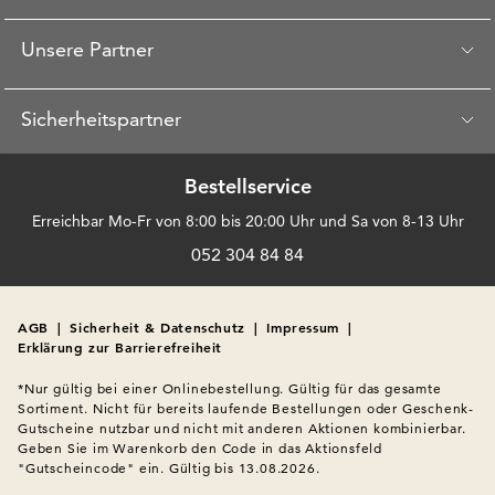
Unsere Partner
Sicherheitspartner
Bestellservice
Erreichbar Mo-Fr von 8:00 bis 20:00 Uhr und Sa von 8-13 Uhr
052 304 84 84
AGB
|
Sicherheit & Datenschutz
|
Impressum
|
Erklärung zur Barrierefreiheit
*Nur gültig bei einer Onlinebestellung. Gültig für das gesamte 
Sortiment. Nicht für bereits laufende Bestellungen oder Geschenk-
Gutscheine nutzbar und nicht mit anderen Aktionen kombinierbar. 
Geben Sie im Warenkorb den Code in das Aktionsfeld 
"Gutscheincode" ein. Gültig bis 13.08.2026.
