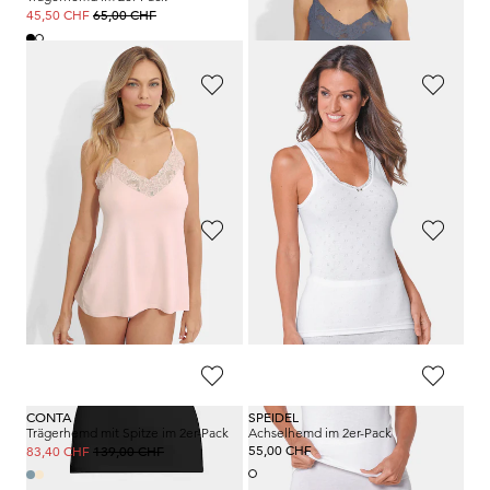
65,00 CHF
139,00 CHF
45,50 CHF
83,40 CHF
CONTA
CONTA
Trägerhemd im 2er-Pack
Achselhemd “extra lang” im 3er-Pack
65,00 CHF
69,00 CHF
45,50 CHF
55,19 CHF
CONTA
NINA V. C.
Achselhemd im 3er-Pack
Hemdchen im 2er-Pack
65,00 CHF
55,00 CHF
45,50 CHF
CONTA
SPEIDEL
Trägerhemd mit Spitze im 2er-Pack
Achselhemd im 2er-Pack
139,00 CHF
55,00 CHF
83,40 CHF