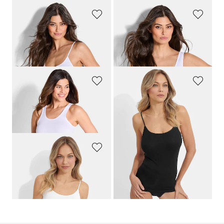
GÖTTING
GÖTTING
Unterhemd im 3er-Pack mit Spaghettiträgern
Unterhemd im 3er-Pack mit breiten Trägern
65,00 CHF
65,00 CHF
45,50 CHF
CONTA
CONTA
Achselhemd “extra lang” im 3er-Pack
Trägerhemd im 2er-Pack mit Satinabschlüssen
69,00 CHF
65,00 CHF
55,19 CHF
51,99 CHF
CONTA
Trägerhemd im 2er-Pack mit Satinabschlüssen
65,00 CHF
51,99 CHF