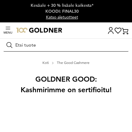
Kesäale + 30 % lisäale kaikesta*
Ohita siirtymä, siirry pääsisältöön
KOODI: FINAL30
Katso aletuotteet
MENU
Hae
Koti
The Good Cashmere
GOLDNER GOOD:
Kashmirimme on sertifioitu!