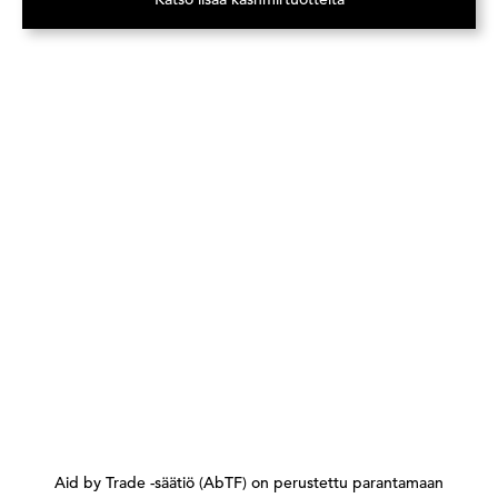
(Avautuu uuteen välilehteen)
Aid by Trade -säätiö (AbTF) on perustettu parantamaan