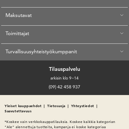
Maksutavat
Toimittajat
Turvallisuusyhteistyökumppanit
Tilauspalvelu
arkisin klo 9−14
(09) 42 458 937
Yleiset kauppaehdot
|
Tietosuoja
|
Yhteystiedot
|
Saavutettavuus
*Koskee vain verkkokauppatilauksia. Koskee kaikkia kategorian 
”Ale” alennettuja tuotteita, kampanja ei koske kategoriaa 