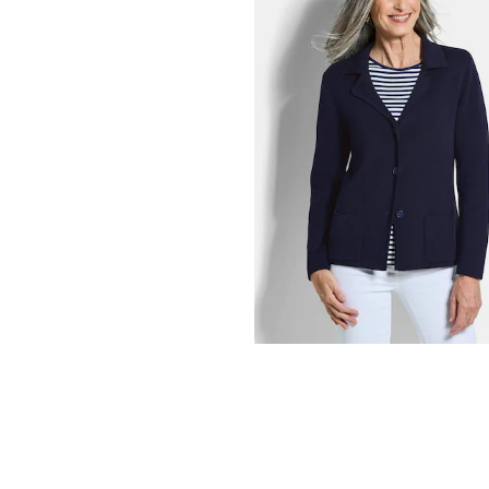
GOLDNER
Neulebleiseri päällitaskuilla
139,95 €