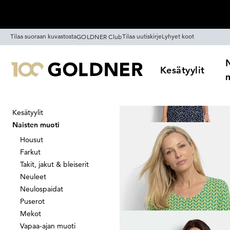
Ohita siirtymä, siirry pääsisältöön
Tilaa suoraan kuvastosta
Tilaa uutiskirje
Lyhyet koot
GOLDNER Club
Kesätyylit
Kesätyylit
Koti
Naisten muoti
Naisten muoti
Naisten muot
Housut
Farkut
Takit, jakut & bleiserit
Neuleet
Suodata
Alennus
V
Neulospaidat
Puserot
Mekot
Vapaa-ajan muoti