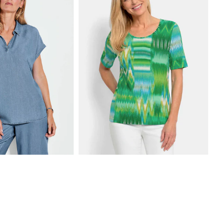
GOLDNER
n pusero
Viskoosipaita, jossa on siksak-kuviointi
49,95 €
89,95 €
: 89,95 €
(-22%)
42