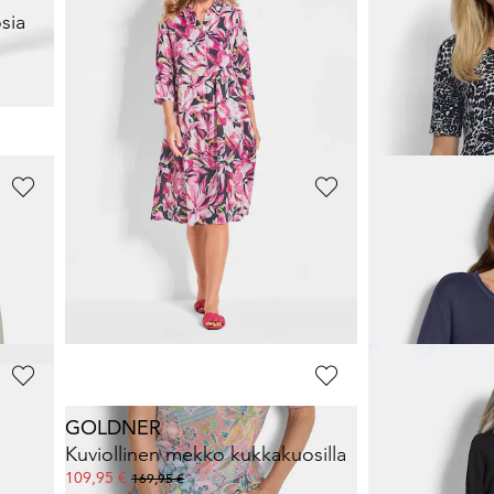
sia
Paita viskoositrikoosta
Viskoosipaita l
24,95 €
49,95 €
89,95 €
89,95 €
30 päivän alin hinta**: 29,95 €
(-16%)
GOLDNER
GOLDNER
osia
Jerseypaita solmudetaljilla
69,95 €
49,95 €
109,95 €
89,95 €
GOLDNER
GOLDNER
Pellavamekko kokopainatuksella ja solmittavalla vyöllä
Kuviollinen mekko kukkakuosilla
109,95 €
119,95 €
169,95 €
269,95 €