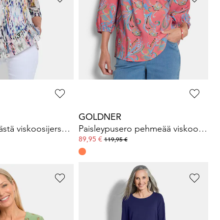
GOLDNER
ukkakuosilla
Viskoosipaita taiteellisella painatuksella
49,95 €
89,95 €
: 49,95 €
(-72%)
GOLDNER
Tunika pehmeästä viskoosijerseystä
Paisleypusero pehmeää viskoosia
89,95 €
119,95 €
GOLDNER
Kukka- ja lehtikuvioinen viskoosipaita
Puuvillapaita graafisella painatuksella