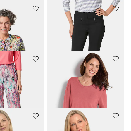
GOLDNER
Vartalolle eduksi oleva trikoinen printtitunika
Kapeat
LOUISA
-bengaliinihousut
119,95 €
+ 11
GOLDNER
VERA-culottehousut jerseystä värikkäällä painatuksella
Neulepusero puuvillaa ja viskoosia
49,95 €
89,95 €
GOLDNER