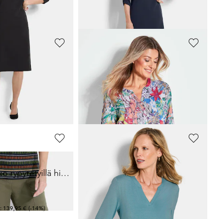
*: 199,95 €
(-40%)
30 päivän alin hinta**: 139,95 €
(-14%)
GOLDNER
Raidallinen puuvillapaita modaalisekoitteella
Iloisenvärinen painokuvioitu pusero ihastuttavilla yksityiskohdilla
59,95 €
89,95 €
: 29,95 €
(-16%)
GOLDNER
Elegantti mekko rypytetyillä hihoilla
Jerseypaita pehmeää viskoosia
59,95 €
69,95 €
*: 139,95 €
(-14%)