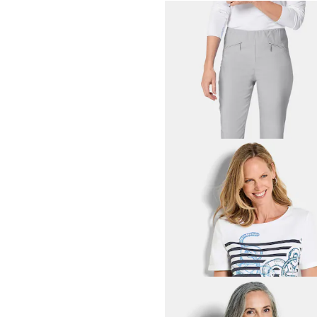
GOLDNER
Kapeat
LOUISA
-bengaliin
119,95 €
+ 11
GOLDNER
59,95 €
109,95 €