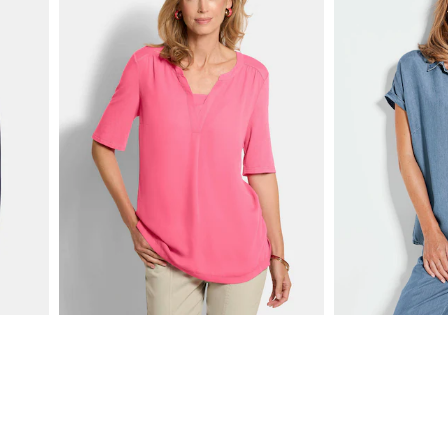
GOLDNER
GOLDNER
Mukava puseropaita sifonkia ja jerseytä
Denim-tyyline
59,95 €
69,95 €
109,95 €
109,95 €
30 päivän alin hinta**
...
1
2
3
4
5