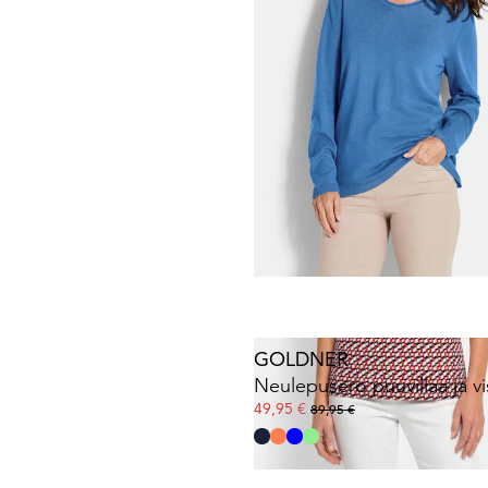
30 päivän alin hinta**: 139,95 €
(-14%)
GOLDNER
49,95 €
89,95 €
GOLDNER
49,95 €
89,95 €