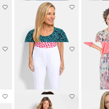
GOLDNER
GOLDNER
Viskoosipaita leo-printillä
49,95 €
69,95 €
89,95 €
109,95 €
GOLDNER
GOLDNER
ousut
7/8-pituiset BELLA housut bengaliinia, kestoprässeillä
109,95 €
59,95 €
139,95 €
119,95 €
+ 1
GOLDNER
GOLDNER