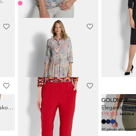
30 päivän alin hinta*
GOLDNER
GOLDNER
Viskoosipaita jännittävällä 3D-tulostuksella
Mekko paitakauluksella 100 % viskoosia
139,95 €
24,95 €
199,95 €
89,95 €
30 päivän alin hinta**
GOLDNER
GOLDNER
Neulepusero puuvillaa ja viskoosia
LOUISA
housut bengaliinia, kestoprässeillä
49,95 €
119,95 €
119,95 €
169,95 €
30 päivän alin hinta**: 59,95 €
(-16%)
30 päivän alin hinta*