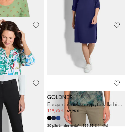
49,95 €
89,95 €
GOLDNER
Tunika iloisen värisellä kokopainatuksella
Kesäpaita helppohoitoista viskoosijerseytä
49,95 €
89,95 €
GOLDNER
superstretch-bengaliinihousut
Elegantti mekko rypytetyillä hihoilla
119,95 €
169,95 €
*: 109,95 €
(-18%)
30 päivän alin hinta**: 139,95 €
(-14%)