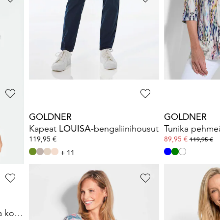
GOLDNER
GOLDNER
Romanttinen mekko kukallisella kokopainatuksella
Jersey-paita k
109,95 €
13,95 €
129,95 €
89,95 €
30 päivän alin hinta**
GOLDNER
GOLDNER
Viskoosipaita, jossa on minimalistinen geometrinen printti
Kapeat
LOUISA
-bengaliinihousut
119,95 €
89,95 €
119,95 €
+ 11
GOLDNER
GOLDNER
Kuviollinen paita kukallisella kokopainatuksella
Paita vesiputouspääntiellä