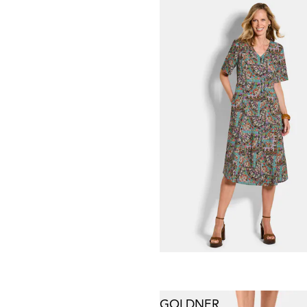
GOLDNER
Pusero kevyestä sifongista
69,95 €
89,95 €
GOLDNER
Kesäiset painokuvioidut h
49,95 €
119,95 €
30 päivän alin hinta**: 59,95 €
(-16%)
GOLDNER