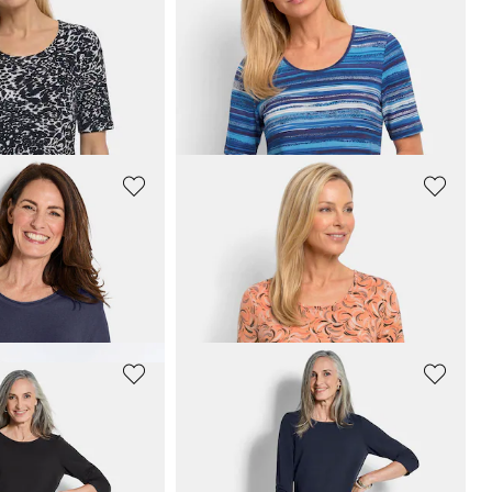
eo-printillä
Värikkäällä raidallisella kuviolla varustettu viskoosipaita
49,95 €
89,95 €
GOLDNER
Neulepusero puuvillaa ja viskoosia
Viskoosipaita, jossa on raikas all-over-kuvio.
49,95 €
89,95 €
GOLDNER
Erittäin kevyt pitkä takki piilotetulla hupulla
Elegantti mekko rypytetyillä hihoilla
119,95 €
169,95 €