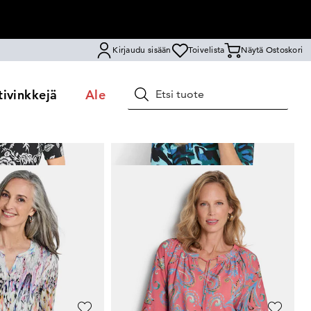
Kirjaudu sisään
Toivelista
Näytä Ostoskori
ivinkkejä
Ale
Hae