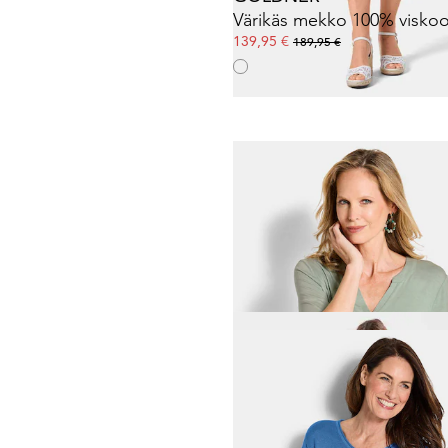
Värikäs mekko 100% viskoo
139,95 €
189,95 €
GOLDNER
Jerseypaita pehmeää visko
59,95 €
69,95 €
GOLDNER
119,95 €
169,95 €