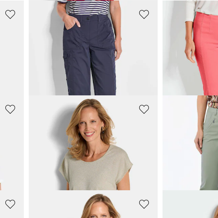
GOLDNER
GOLDNER
ihousut
Toiminnalliset
CARLA
-caprihousut
69,95 €
69,95 €
129,95 €
119,95 €
+ 2
30 päivän alin hinta**: 89,95 €
(-22%)
GOLDNER
GOLDNER
Merihenkinen jerseypaita kiiltodetaljeilla
Näyttävä, hohtava toppi
Vajaamittaiset
59,95 €
89,95 €
89,95 €
139,95 €
30 päivän alin hinta*