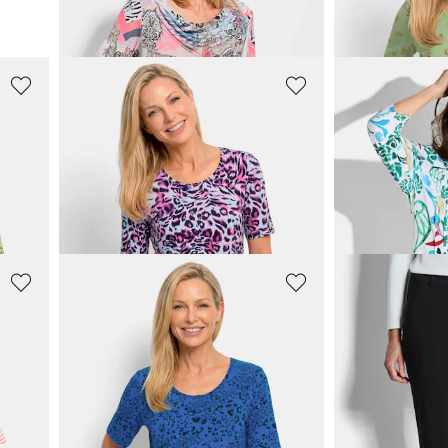
59,95 €
49,95 €
89,95 €
89,95 €
GOLDNER
GOLDNER
Viskoosipaita, jossa on raikas all-over-kuvio.
Trikoopaita eläinkuosilla
49,95 €
89,95 €
89,95 €
129,95 €
GOLDNER
GOLDNER
Raidallinen paita pehmeästä puuvillasekoitteesta
Viskoosipaita leo-lookissa
LOUISA
-merkkiset 
49,95 €
89,95 €
89,95 €
119,95 €
30 päivän alin hinta*