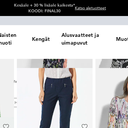
Kesäale + 30 % lisäale kaikesta*
Katso aletuotteet
KOODI: FINAL30
Naisten
Alusvaatteet ja
Kengät
Muot
muoti
uimapuvut
i
2463
Tuotteet
ärit
Hinta