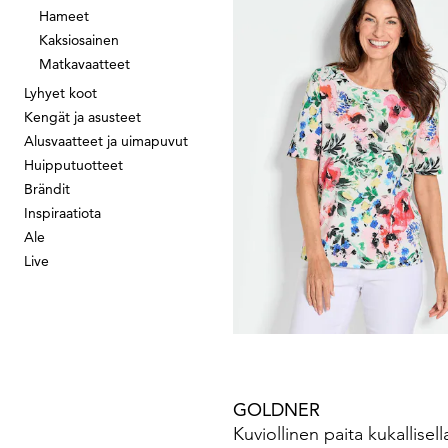
Hameet
Kaksiosainen
GOLDNER
Matkavaatteet
Pilkullinen kaitalemekko
139,95 €
189,95 €
Lyhyet koot
Kengät ja asusteet
Alusvaatteet ja uimapuvut
Huipputuotteet
Brändit
Inspiraatiota
GOLDNER
Ale
Live
49,95 €
89,95 €
GOLDNER