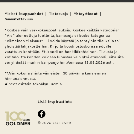
Yleiset kauppaehdot
|
Tietosuoja
|
Yhteystiedot
|
Saavutettavuus
*Koskee vain verkkokauppatilauksia. Koskee kaikkia kategorian 
”Ale” alennettuja tuotteita, kampanja ei koske kategoriaa 
”Viimeinen tilaisuus”. Ei voida käyttää jo tehtyihin tilauksiin tai 
yhdistää lahjakortteihin. Kirjoita koodi ostoskorissa eduille 
varattuun kenttään. Etukoodi on henkilökohtainen. Tilausta ja 
kotitaloutta kohden voidaan lunastaa vain yksi etukoodi, eikä sitä 
voi yhdistää muihin kampanjoihin.Voimassa 13.08.2026 asti.

**Alin kokonaishinta viimeisten 30 päivän aikana ennen 
hinnanalennusta.
Aiheet osittain tekoälyn luomia
Lisää inspiraatiota
© 2026 GOLDNER