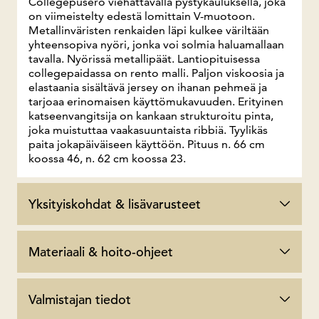
Collegepusero viehättävällä pystykauluksella, joka
on viimeistelty edestä lomittain V-muotoon.
Metallinväristen renkaiden läpi kulkee väriltään
yhteensopiva nyöri, jonka voi solmia haluamallaan
tavalla. Nyörissä metallipäät. Lantiopituisessa
collegepaidassa on rento malli. Paljon viskoosia ja
elastaania sisältävä jersey on ihanan pehmeä ja
tarjoaa erinomaisen käyttömukavuuden. Erityinen
katseenvangitsija on kankaan strukturoitu pinta,
joka muistuttaa vaakasuuntaista ribbiä. Tyylikäs
paita jokapäiväiseen käyttöön. Pituus n. 66 cm
koossa 46, n. 62 cm koossa 23.
Yksityiskohdat & lisävarusteet
Materiaali & hoito-ohjeet
Valmistajan tiedot