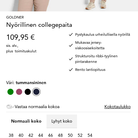
GOLDNER
Nyörillinen collegepaita
Pystykaulus urheilullisella nyörillä
109,95 €
Mukavaa jersey-
sis. alv.
,
viskoosisekoitetta
plus
toimituskulut
Strukturoitu ribbi-tyylinen
pintarakenne
Rento lantiopituus
Väri:
tummansininen
Vastaa normaalia kokoa
Kokotaulukko
Normaali koko
Lyhyt koko
38
40
42
44
46
48
50
52
54