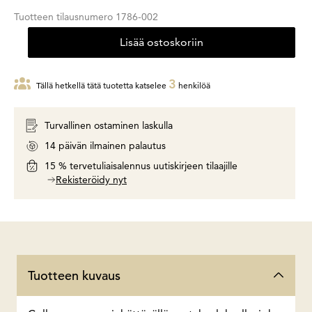
Tuotteen tilausnumero
1786-002
Lisää ostoskoriin
3
Tällä hetkellä tätä tuotetta katselee
henkilöä
Turvallinen ostaminen laskulla
14 päivän ilmainen palautus
15 % tervetuliaisalennus uutiskirjeen tilaajille
Rekisteröidy nyt
Tuotteen kuvaus