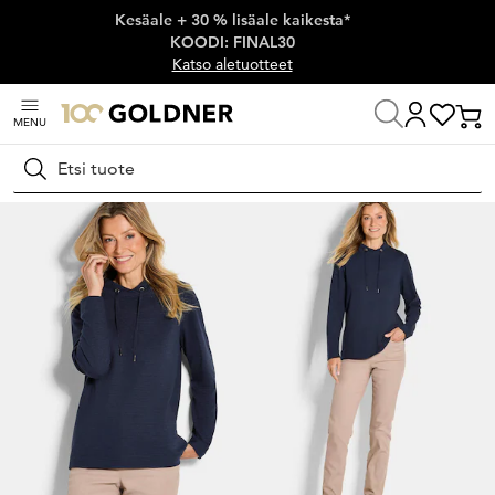
Kesäale + 30 % lisäale kaikesta*
Ohita siirtymä, siirry pääsisältöön
KOODI: FINAL30
Katso aletuotteet
MENU
Koti
Naisten muoti
Neulospaidat
Pitkähihaiset paidat
Hae