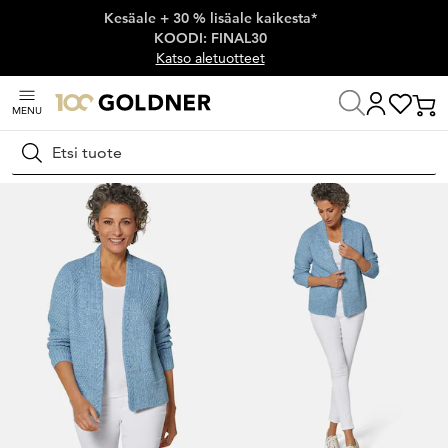
Kesäale + 30 % lisäale kaikesta*
Ohita siirtymä, siirry pääsisältöön
KOODI: FINAL30
Katso aletuotteet
MENU
Koti
Naisten muoti
Neuleet
Neuletakit
Hae