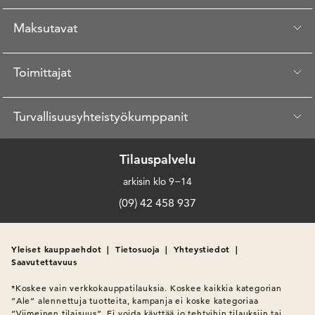
Maksutavat
Toimittajat
Turvallisuusyhteistyökumppanit
Tilauspalvelu
arkisin klo 9−14
(09) 42 458 937
Yleiset kauppaehdot
|
Tietosuoja
|
Yhteystiedot
|
Saavutettavuus
*Koskee vain verkkokauppatilauksia. Koskee kaikkia kategorian 
”Ale” alennettuja tuotteita, kampanja ei koske kategoriaa 
”Viimeinen tilaisuus”. Ei voida käyttää jo tehtyihin tilauksiin tai 