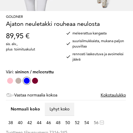
GOLDNER
Ajaton neuletakki rouheaa neulosta
meleerattua kangasta
89,95 €
suurisilmukkaista, mukana paljon
sis. alv.
,
puuvillaa
plus
toimituskulut
rennosti laskeutuva ja avoimeksi
jäävä
Väri:
sininen / meleerattu
Vastaa normaalia kokoa
Kokotaulukko
Normaali koko
Lyhyt koko
38
40
42
44
46
48
50
52
54
56
Tuotteen tilausnumero
7316-245