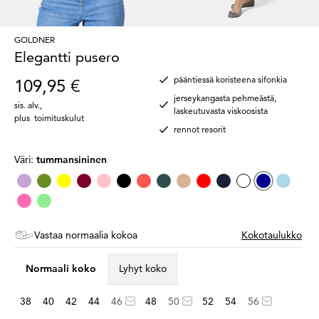
GOLDNER
Elegantti pusero
pääntiessä koristeena sifonkia
109,95 €
jerseykangasta pehmeästä,
sis. alv.
,
laskeutuvasta viskoosista
plus
toimituskulut
rennot resorit
Väri:
tummansininen
Vastaa normaalia kokoa
Kokotaulukko
Normaali koko
Lyhyt koko
38
40
42
44
46
48
50
52
54
56