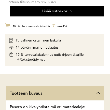
Tuotteen tilausnumero
8870-348
Lisää ostoskoriin
7
Tämän tuotteen osti äskettäin
henkilöä
Turvallinen ostaminen laskulla
14 päivän ilmainen palautus
15 % tervetuliaisalennus uutiskirjeen tilaajille
Rekisteröidy nyt
Tuotteen kuvaus
Pusero on kiva yhdistelmä eri materiaaleja: