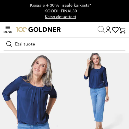
Kesäale + 30 % lisäale kaikesta*
Ohita siirtymä, siirry pääsisältöön
KOODI: FINAL30
Katso aletuotteet
MENU
Koti
Naisten muoti
Puserot
Puseropaidat
Hae