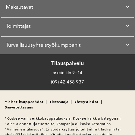
Maksutavat
Toimittajat
Turvallisuusyhteistyökumppanit
Tilauspalvelu
arkisin klo 9−14
(09) 42 458 937
Yleiset kauppaehdot
|
Tietosuoja
|
Yhteystiedot
|
Saavutettavuus
*Koskee vain verkkokauppatilauksia. Koskee kaikkia kategorian 
”Ale” alennettuja tuotteita, kampanja ei koske kategoriaa 
”Viimeinen tilaisuus”. Ei voida käyttää jo tehtyihin tilauksiin tai 
yhdistää lahjakortteihin. Kirjoita koodi ostoskorissa eduille 