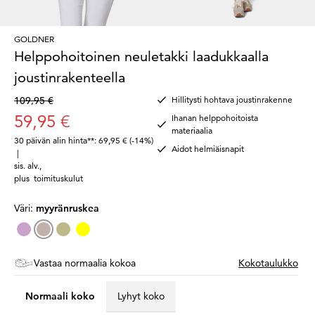
GOLDNER
Helppohoitoinen neuletakki laadukkaalla
joustinrakenteella
109,95 €
Hillitysti hohtava joustinrakenne
59,95 €
Ihanan helppohoitoista
materiaalia
30 päivän alin hinta**: 69,95 €
(-14%)
Aidot helmiäisnapit
|
sis. alv.
,
plus
toimituskulut
Väri:
myyränruskea
Vastaa normaalia kokoa
Kokotaulukko
Normaali koko
Lyhyt koko