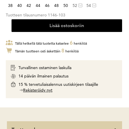
38
40
42
44
46
48
50
52
54
Tuotteen tilausnumero
1146-103
Lisää ostoskoriin
6
Tällä hetkellä tätä tuotetta katselee
henkilöä
8
Tämän tuotteen osti äskettäin
henkilöä
Turvallinen ostaminen laskulla
14 päivän ilmainen palautus
15 % tervetuliaisalennus uutiskirjeen tilaajille
Rekisteröidy nyt