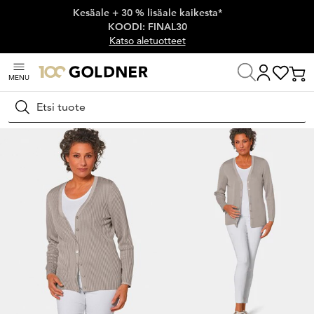
Kesäale + 30 % lisäale kaikesta*
Ohita siirtymä, siirry pääsisältöön
KOODI: FINAL30
Katso aletuotteet
MENU
Koti
Naisten muoti
Neuleet
Neuletakit
Hae